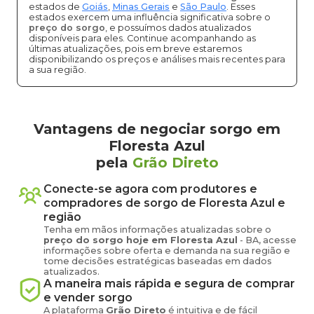
estados de
Goiás
,
Minas Gerais
e
São Paulo
. Esses
estados exercem uma influência significativa sobre o
preço do sorgo
, e possuímos dados atualizados
disponíveis para eles. Continue acompanhando as
últimas atualizações, pois em breve estaremos
disponibilizando os preços e análises mais recentes para
a sua região.
Vantagens de negociar sorgo em
Floresta Azul
pela
Grão Direto
Conecte-se agora com produtores e
compradores de
sorgo
de
Floresta Azul
e
região
Tenha em mãos informações atualizadas sobre o
preço
do sorgo
hoje em
Floresta Azul
-
BA
, acesse
informações sobre oferta e demanda na sua região e
tome decisões estratégicas baseadas em dados
atualizados.
A maneira mais rápida e segura de comprar
e vender
sorgo
A plataforma
Grão Direto
é intuitiva e de fácil