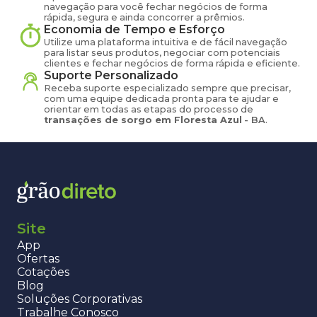
navegação para você fechar negócios de forma
rápida, segura e ainda concorrer a prêmios.
Economia de Tempo e Esforço
Utilize uma plataforma intuitiva e de fácil navegação
para listar seus produtos, negociar com potenciais
clientes e fechar negócios de forma rápida e eficiente.
Suporte Personalizado
Receba suporte especializado sempre que precisar,
com uma equipe dedicada pronta para te ajudar e
orientar em todas as etapas do processo de
transações de
sorgo
em
Floresta Azul
-
BA
.
Site
App
Ofertas
Cotações
Blog
Soluções Corporativas
Trabalhe Conosco