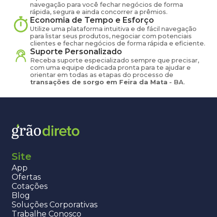
navegação para você fechar negócios de forma
rápida, segura e ainda concorrer a prêmios.
Economia de Tempo e Esforço
Utilize uma plataforma intuitiva e de fácil navegação
para listar seus produtos, negociar com potenciais
clientes e fechar negócios de forma rápida e eficiente.
Suporte Personalizado
Receba suporte especializado sempre que precisar,
com uma equipe dedicada pronta para te ajudar e
orientar em todas as etapas do processo de
transações de
sorgo
em
Feira da Mata
-
BA
.
Site
App
Ofertas
Cotações
Blog
Soluções Corporativas
Trabalhe Conosco