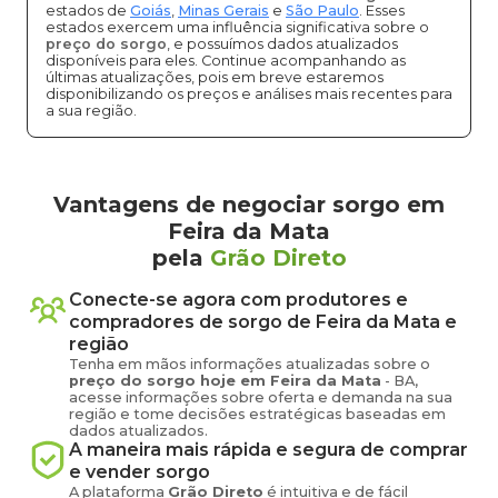
estados de
Goiás
,
Minas Gerais
e
São Paulo
. Esses
estados exercem uma influência significativa sobre o
preço do sorgo
, e possuímos dados atualizados
disponíveis para eles. Continue acompanhando as
últimas atualizações, pois em breve estaremos
disponibilizando os preços e análises mais recentes para
a sua região.
Vantagens de negociar sorgo em
Feira da Mata
pela
Grão Direto
Conecte-se agora com produtores e
compradores de
sorgo
de
Feira da Mata
e
região
Tenha em mãos informações atualizadas sobre o
preço
do sorgo
hoje em
Feira da Mata
-
BA
,
acesse informações sobre oferta e demanda na sua
região e tome decisões estratégicas baseadas em
dados atualizados.
A maneira mais rápida e segura de comprar
e vender
sorgo
A plataforma
Grão Direto
é intuitiva e de fácil