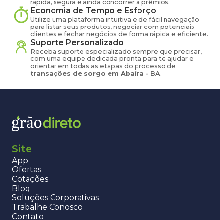
rápida, segura e ainda concorrer a prêmios.
Economia de Tempo e Esforço
Utilize uma plataforma intuitiva e de fácil navegação
para listar seus produtos, negociar com potenciais
clientes e fechar negócios de forma rápida e eficiente.
Suporte Personalizado
Receba suporte especializado sempre que precisar,
com uma equipe dedicada pronta para te ajudar e
orientar em todas as etapas do processo de
transações de
sorgo
em
Abaíra
-
BA
.
Site
App
Ofertas
Cotações
Blog
Soluções Corporativas
Trabalhe Conosco
Contato