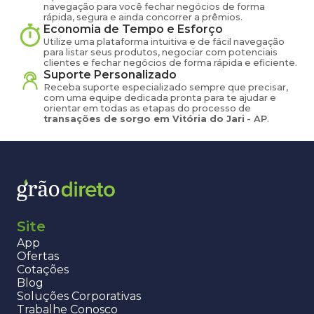
navegação para você fechar negócios de forma
rápida, segura e ainda concorrer a prêmios.
Economia de Tempo e Esforço
Utilize uma plataforma intuitiva e de fácil navegação
para listar seus produtos, negociar com potenciais
clientes e fechar negócios de forma rápida e eficiente.
Suporte Personalizado
Receba suporte especializado sempre que precisar,
com uma equipe dedicada pronta para te ajudar e
orientar em todas as etapas do processo de
transações de
sorgo
em
Vitória do Jari
-
AP
.
Site
App
Ofertas
Cotações
Blog
Soluções Corporativas
Trabalhe Conosco