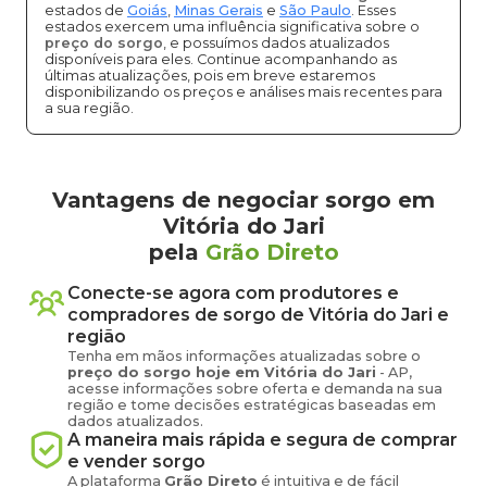
estados de
Goiás
,
Minas Gerais
e
São Paulo
. Esses
estados exercem uma influência significativa sobre o
preço do sorgo
, e possuímos dados atualizados
disponíveis para eles. Continue acompanhando as
últimas atualizações, pois em breve estaremos
disponibilizando os preços e análises mais recentes para
a sua região.
Vantagens de negociar sorgo em
Vitória do Jari
pela
Grão Direto
Conecte-se agora com produtores e
compradores de
sorgo
de
Vitória do Jari
e
região
Tenha em mãos informações atualizadas sobre o
preço
do sorgo
hoje em
Vitória do Jari
-
AP
,
acesse informações sobre oferta e demanda na sua
região e tome decisões estratégicas baseadas em
dados atualizados.
A maneira mais rápida e segura de comprar
e vender
sorgo
A plataforma
Grão Direto
é intuitiva e de fácil