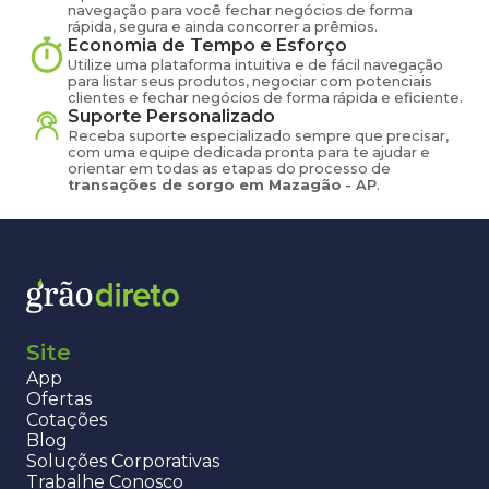
navegação para você fechar negócios de forma
rápida, segura e ainda concorrer a prêmios.
Economia de Tempo e Esforço
Utilize uma plataforma intuitiva e de fácil navegação
para listar seus produtos, negociar com potenciais
clientes e fechar negócios de forma rápida e eficiente.
Suporte Personalizado
Receba suporte especializado sempre que precisar,
com uma equipe dedicada pronta para te ajudar e
orientar em todas as etapas do processo de
transações de
sorgo
em
Mazagão
-
AP
.
Site
App
Ofertas
Cotações
Blog
Soluções Corporativas
Trabalhe Conosco