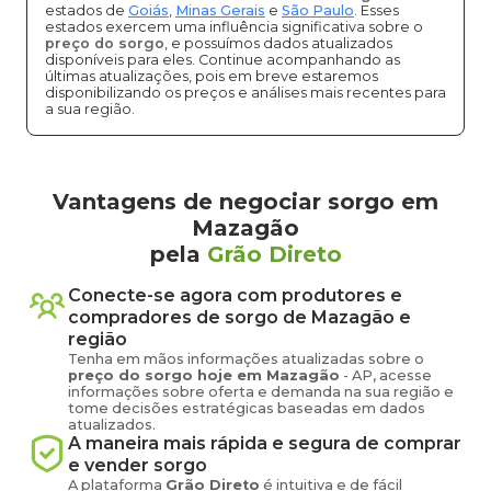
estados de
Goiás
,
Minas Gerais
e
São Paulo
. Esses
estados exercem uma influência significativa sobre o
preço do sorgo
, e possuímos dados atualizados
disponíveis para eles. Continue acompanhando as
últimas atualizações, pois em breve estaremos
disponibilizando os preços e análises mais recentes para
a sua região.
Vantagens de negociar sorgo em
Mazagão
pela
Grão Direto
Conecte-se agora com produtores e
compradores de
sorgo
de
Mazagão
e
região
Tenha em mãos informações atualizadas sobre o
preço
do sorgo
hoje em
Mazagão
-
AP
, acesse
informações sobre oferta e demanda na sua região e
tome decisões estratégicas baseadas em dados
atualizados.
A maneira mais rápida e segura de comprar
e vender
sorgo
A plataforma
Grão Direto
é intuitiva e de fácil