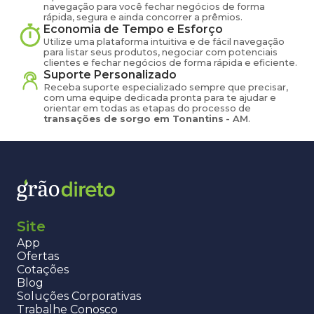
navegação para você fechar negócios de forma
rápida, segura e ainda concorrer a prêmios.
Economia de Tempo e Esforço
Utilize uma plataforma intuitiva e de fácil navegação
para listar seus produtos, negociar com potenciais
clientes e fechar negócios de forma rápida e eficiente.
Suporte Personalizado
Receba suporte especializado sempre que precisar,
com uma equipe dedicada pronta para te ajudar e
orientar em todas as etapas do processo de
transações de
sorgo
em
Tonantins
-
AM
.
Site
App
Ofertas
Cotações
Blog
Soluções Corporativas
Trabalhe Conosco