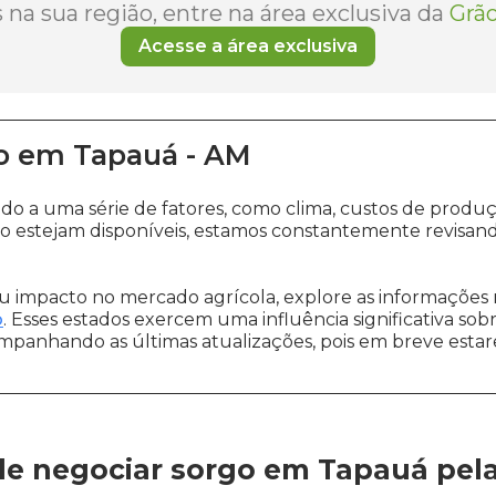
na sua região, entre na área exclusiva da
Grão
Acesse a área exclusiva
o
em
Tapauá
-
AM
ido a uma série de fatores, como clima, custos de pro
o estejam disponíveis, estamos constantemente revisand
 impacto no mercado agrícola, explore as informações 
o
. Esses estados exercem uma influência significativa sob
ompanhando as últimas atualizações, pois em breve estare
e negociar sorgo em Tapauá
pel