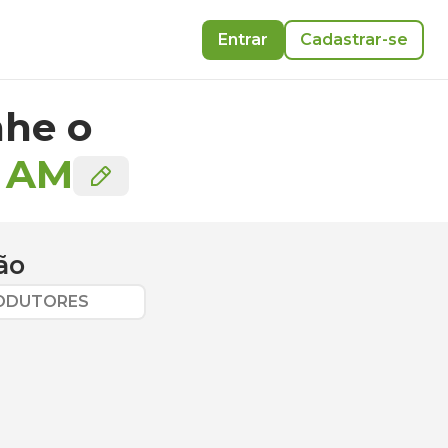
Entrar
Cadastrar-se
he o
-
AM
ão
RODUTORES