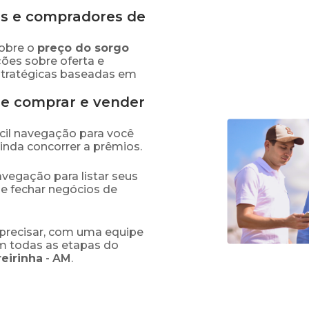
s e compradores de
obre o
preço
do sorgo
ções sobre oferta e
stratégicas baseadas em
de comprar e vender
fácil navegação para você
ainda concorrer a prêmios.
navegação para listar seus
 e fechar negócios de
precisar, com uma equipe
em todas as etapas do
reirinha
-
AM
.