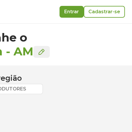
Entrar
Cadastrar-se
he o
a
-
AM
região
RODUTORES