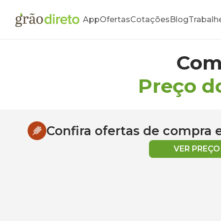
App
Ofertas
Cotações
Blog
Trabalh
Com
Preço d
Confira ofertas de compra
VER PREÇ