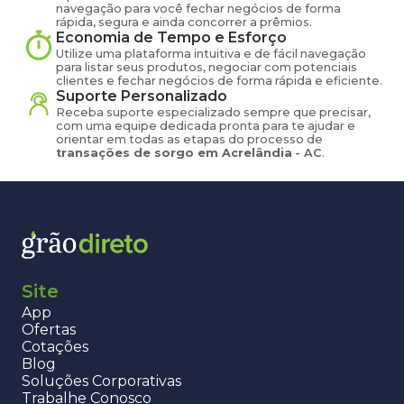
navegação para você fechar negócios de forma
rápida, segura e ainda concorrer a prêmios.
Economia de Tempo e Esforço
Utilize uma plataforma intuitiva e de fácil navegação
para listar seus produtos, negociar com potenciais
clientes e fechar negócios de forma rápida e eficiente.
Suporte Personalizado
Receba suporte especializado sempre que precisar,
com uma equipe dedicada pronta para te ajudar e
orientar em todas as etapas do processo de
transações de
sorgo
em
Acrelândia
-
AC
.
Site
App
Ofertas
Cotações
Blog
Soluções Corporativas
Trabalhe Conosco