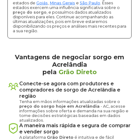
estados de
Goiás
,
Minas Gerais
e
São Paulo
. Esses
estados exercem uma influência significativa sobre o
preço do sorgo
, e possuímos dados atualizados
disponíveis para eles. Continue acompanhando as
últimas atualizações, pois em breve estaremos
disponibilizando os preços e análises mais recentes para
a sua região.
Vantagens de negociar sorgo em
Acrelândia
pela
Grão Direto
Conecte-se agora com produtores e
compradores de
sorgo
de
Acrelândia
e
região
Tenha em mãos informações atualizadas sobre o
preço
do sorgo
hoje em
Acrelândia
-
AC
, acesse
informações sobre oferta e demanda na sua região e
tome decisões estratégicas baseadas em dados
atualizados.
A maneira mais rápida e segura de comprar
e vender
sorgo
A plataforma
Grão Direto
é intuitiva e de fácil