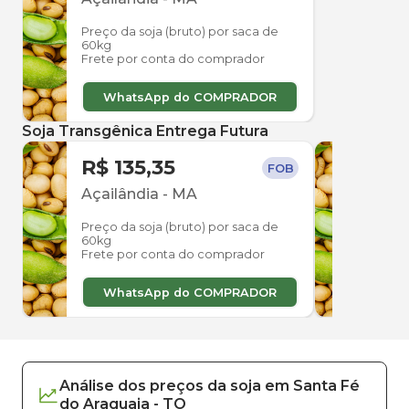
Preço da soja (bruto) por saca de
60kg
Frete por conta do comprador
WhatsApp do COMPRADOR
Soja Transgênica Entrega Futura
R$ 135,35
R$ 
FOB
Açailândia
-
MA
Açai
Preço da soja (bruto) por saca de
Preço
60kg
60kg
Frete por conta do comprador
Frete
WhatsApp do COMPRADOR
W
Análise dos
preços
da soja
em
Santa Fé
do Araguaia
-
TO