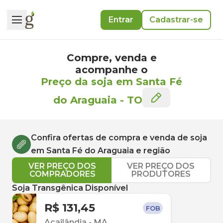
Entrar
Cadastrar-se
Compre, venda e
acompanhe o
Preço da soja em Santa Fé
do Araguaia
-
TO
Confira ofertas de compra e venda de
soja
em
Santa Fé do Araguaia
e região
VER PREÇO DOS
VER PREÇO DOS
COMPRADORES
PRODUTORES
Soja Transgênica Disponível
R$ 131,45
FOB
Açailândia
-
MA