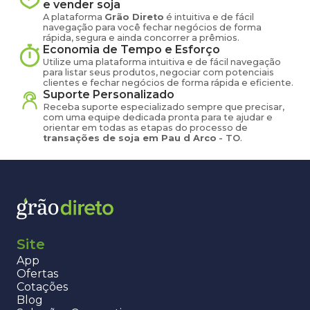
e vender
soja
A plataforma
Grão Direto
é intuitiva e de fácil
navegação para você fechar negócios de forma
rápida, segura e ainda concorrer a prêmios.
Economia de Tempo e Esforço
Utilize uma plataforma intuitiva e de fácil navegação
para listar seus produtos, negociar com potenciais
clientes e fechar negócios de forma rápida e eficiente.
Suporte Personalizado
Receba suporte especializado sempre que precisar,
com uma equipe dedicada pronta para te ajudar e
orientar em todas as etapas do processo de
transações de
soja
em
Pau d Arco
-
TO
.
Site
App
Ofertas
Cotações
Blog