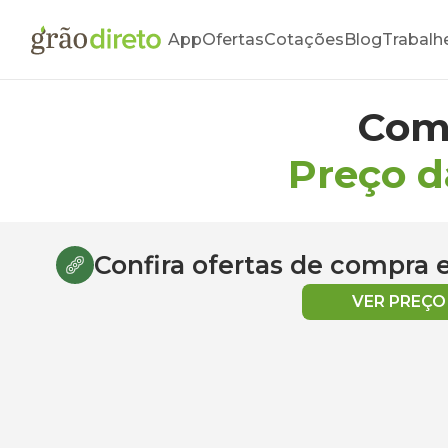
App
Ofertas
Cotações
Blog
Trabalh
Com
Preço d
Confira ofertas de compra
VER PREÇ