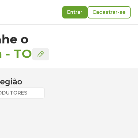
Entrar
Cadastrar-se
he o
m
-
TO
região
RODUTORES