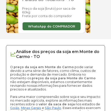
Preço da soja (bruto) por saca de
Preço
60kg
60kg
Frete por conta do comprador
Frete
WhatsApp do COMPRADOR
W
Análise dos
preços
da soja
em
Monte do
Carmo
-
TO
O
preço da soja em Monte do Carmo
pode variar
devido a uma série de fatores, como clima, custos de
produção e demanda de mercado. Embora no
momento os
preços da soja para Monte do Carmo
não estejam disponíveis, estamos constantemente
revisando nossas informações para fornecer dados
precisos e atualizados.
Para uma maior compreensão sobre soja e seu impacto
no mercado agrícola, explore as informações mais
recentes sobre o
valor da saca de soja
nos estados de
Goiás
,
Minas Gerais
e
São Paulo
. Esses estados exercem