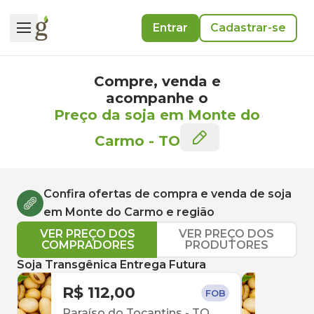
Entrar
Cadastrar-se
Compre, venda e
acompanhe o
Preço da soja em Monte do
Carmo
-
TO
Confira ofertas de compra e venda de
soja
em
Monte do Carmo
e região
VER PREÇO DOS
VER PREÇO DOS
COMPRADORES
PRODUTORES
Soja Transgênica Entrega Futura
R$ 112,00
R$ 
FOB
Paraíso do Tocantins
-
TO
Para