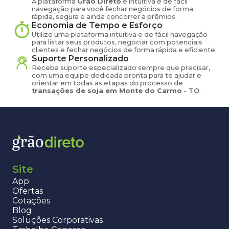
A plataforma
Grão Direto
é intuitiva e de fácil
navegação para você fechar negócios de forma
rápida, segura e ainda concorrer a prêmios.
Economia de Tempo e Esforço
Utilize uma plataforma intuitiva e de fácil navegação
para listar seus produtos, negociar com potenciais
clientes e fechar negócios de forma rápida e eficiente.
Suporte Personalizado
Receba suporte especializado sempre que precisar,
com uma equipe dedicada pronta para te ajudar e
orientar em todas as etapas do processo de
transações de
soja
em
Monte do Carmo
-
TO
.
Site
App
Ofertas
Cotações
Blog
Soluções Corporativas