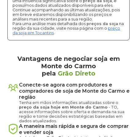
uma influência significativa sobre o
preço da soja
, e
possuímos dados atualizados disponíveis para eles.
Continue acompanhando as últimas atualizações, pois
em breve estaremos disponibilizando os preços e
análises mais recentes para a sua região.
Para uma análise mais detalhada dos
preços da soja
na
região da sua cidade, visite nossa página com o
preço
da soja em Tocantins
.
Vantagens de negociar soja em
Monte do Carmo
pela
Grão Direto
Conecte-se agora com produtores e
compradores de
soja
de
Monte do Carmo
e
região
Tenha em mãos informações atualizadas sobre o
preço
da soja
hoje em
Monte do Carmo
-
TO
,
acesse informações sobre oferta e demanda na sua
região e tome decisões estratégicas baseadas em
dados atualizados.
A maneira mais rápida e segura de comprar
e vender
soja