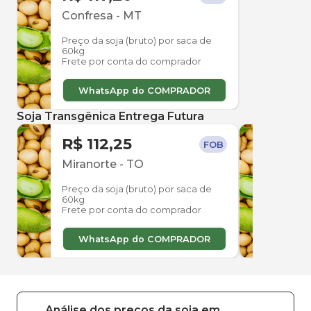
Confresa
-
MT
Preço da soja (bruto) por saca de
60kg
Frete por conta do comprador
WhatsApp do COMPRADOR
Soja Transgênica Entrega Futura
R$ 112,25
R$ 
FOB
Miranorte
-
TO
Para
Preço da soja (bruto) por saca de
Preço
60kg
60kg
Frete por conta do comprador
Frete
WhatsApp do COMPRADOR
W
Análise dos
preços
da soja
em