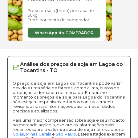
Preço da soja (bruto) por saca de
Preço
60kg
60kg
Frete por conta do comprador
Frete
WhatsApp do COMPRADOR
W
Análise dos
preços
da soja
em
Lagoa do
Tocantins
-
TO
O
preço da soja em Lagoa do Tocantins
pode variar
devido a uma série de fatores, como clima, custos de
produção e demanda de mercado. Embora no
momento os
preços da soja para Lagoa do Tocantins
não estejam disponíveis, estamos constantemente
revisando nossas informações para fornecer dados
precisos e atualizados.
Para uma maior compreensão sobre soja e seu impacto
no mercado agrícola, explore as informações mais
recentes sobre o
valor da saca de soja
nos estados de
Goiás
,
Minas Gerais
e
São Paulo
. Esses estados exercem