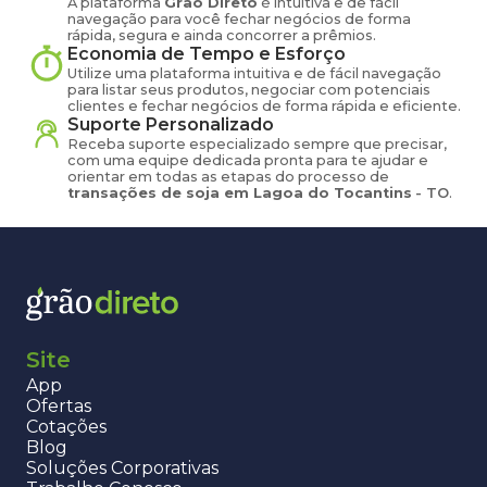
A plataforma
Grão Direto
é intuitiva e de fácil
navegação para você fechar negócios de forma
rápida, segura e ainda concorrer a prêmios.
Economia de Tempo e Esforço
Utilize uma plataforma intuitiva e de fácil navegação
para listar seus produtos, negociar com potenciais
clientes e fechar negócios de forma rápida e eficiente.
Suporte Personalizado
Receba suporte especializado sempre que precisar,
com uma equipe dedicada pronta para te ajudar e
orientar em todas as etapas do processo de
transações de
soja
em
Lagoa do Tocantins
-
TO
.
Site
App
Ofertas
Cotações
Blog
Soluções Corporativas