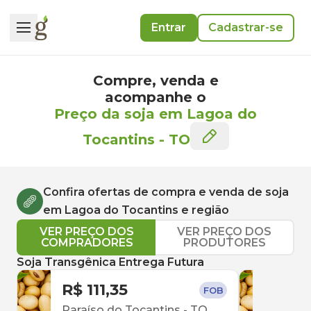
Entrar
Cadastrar-se
Compre, venda e
acompanhe o
Preço da soja em Lagoa do
Tocantins
-
TO
Confira ofertas de compra e venda de
soja
em
Lagoa do Tocantins
e região
VER PREÇO DOS
VER PREÇO DOS
COMPRADORES
PRODUTORES
Soja Transgênica Entrega Futura
R$ 111,35
R$ 
FOB
Paraíso do Tocantins
-
TO
Pedr