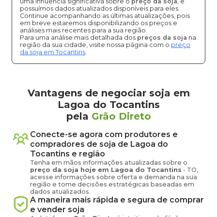
uma influência significativa sobre o
preço da soja
, e
possuímos dados atualizados disponíveis para eles.
Continue acompanhando as últimas atualizações, pois
em breve estaremos disponibilizando os preços e
análises mais recentes para a sua região.
Para uma análise mais detalhada dos
preços da soja
na
região da sua cidade, visite nossa página com o
preço
da soja em Tocantins
.
Vantagens de negociar soja em
Lagoa do Tocantins
pela
Grão Direto
Conecte-se agora com produtores e
compradores de
soja
de
Lagoa do
Tocantins
e região
Tenha em mãos informações atualizadas sobre o
preço
da soja
hoje em
Lagoa do Tocantins
-
TO
,
acesse informações sobre oferta e demanda na sua
região e tome decisões estratégicas baseadas em
dados atualizados.
A maneira mais rápida e segura de comprar
e vender
soja