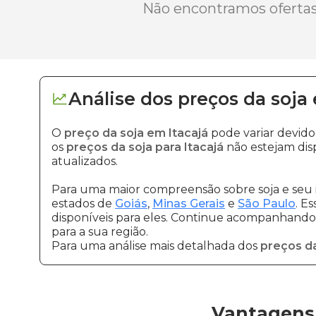
Não encontramos ofertas 
Análise dos
preços
da soja
O
preço da soja em Itacajá
pode variar devid
os
preços da soja para Itacajá
não estejam dis
atualizados.
Para uma maior compreensão sobre soja e seu 
estados de
Goiás
,
Minas Gerais
e
São Paulo
. E
disponíveis para eles. Continue acompanhando a
para a sua região.
Para uma análise mais detalhada dos
preços da
Vantagens 