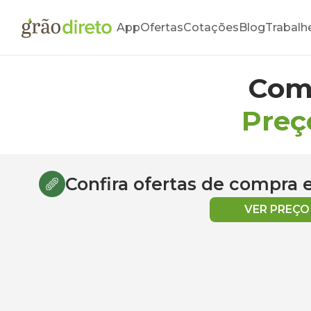
App
Ofertas
Cotações
Blog
Trabalh
Com
Preç
Confira ofertas de compra
VER PREÇ