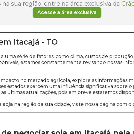
na sua região, entre na área exclusiva da
Grão
Acesse a área exclusiva
em
Itacajá
-
TO
o a uma série de fatores, como clima, custos de prod
poníveis, estamos constantemente revisando nossas info
impacto no mercado agrícola, explore as informações ma
sses estados exercem uma influência significativa sobre o
s últimas atualizações, pois em breve estaremos disponi
 soja
na região da sua cidade, visite nossa página com o
de negociar soja em Itacajá
pela