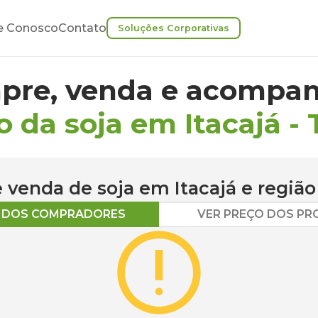
e Conosco
Contato
Soluções Corporativas
pre, venda e acompan
o da soja em Itacajá
-
 e venda de
soja
em
Itacajá
e região
O DOS COMPRADORES
VER PREÇO DOS P