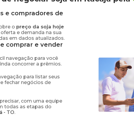
s e compradores de
obre o
preço
da soja
hoje
 oferta e demanda na sua
adas em dados atualizados.
de comprar e vender
fácil navegação para você
ainda concorrer a prêmios.
navegação para listar seus
 e fechar negócios de
precisar, com uma equipe
em todas as etapas do
á
-
TO
.