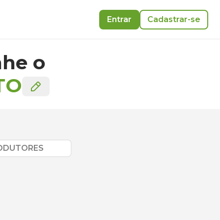
Entrar
Cadastrar-se
he o
TO
RODUTORES