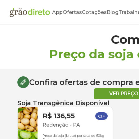
App
Ofertas
Cotações
Blog
Trabalh
Com
Preço da soja
Confira ofertas de compra
VER PREÇ
Soja Transgênica Disponível
R$ 136,55
CIF
Redenção
-
PA
Preço da soja (bruto) por saca de 60kg