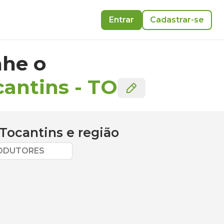
Entrar
Cadastrar-se
he o
cantins
-
TO
 Tocantins
e região
RODUTORES