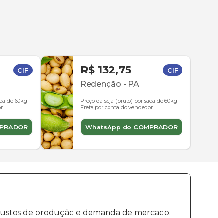
R$ 132,75
CIF
CIF
Redenção
-
PA
aca de 60kg
Preço da soja (bruto) por saca de 60kg
or
Frete por conta do vendedor
MPRADOR
WhatsApp do COMPRADOR
, custos de produção e demanda de mercado.