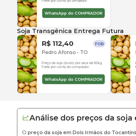
Frete por conta do vendedor
WhatsApp do COMPRADOR
Soja Transgênica Entrega Futura
R$ 112,40
FOB
Pedro Afonso
-
TO
Preço da soja (bruto) por saca de 60kg
Frete por conta do comprador
WhatsApp do COMPRADOR
Análise dos
preços
da soja
O
preço da soja em Dois Irmãos do Tocantin