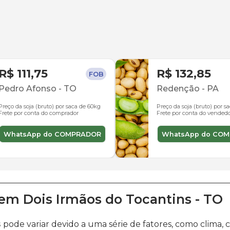
R$ 111,75
R$ 132,85
FOB
Pedro Afonso
-
TO
Redenção
-
PA
Preço da soja (bruto) por saca de 60kg
Preço da soja (bruto) por s
Frete por conta do comprador
Frete por conta do vended
WhatsApp do COMPRADOR
WhatsApp do CO
em
Dois Irmãos do Tocantins
-
TO
s
pode variar devido a uma série de fatores, como clima