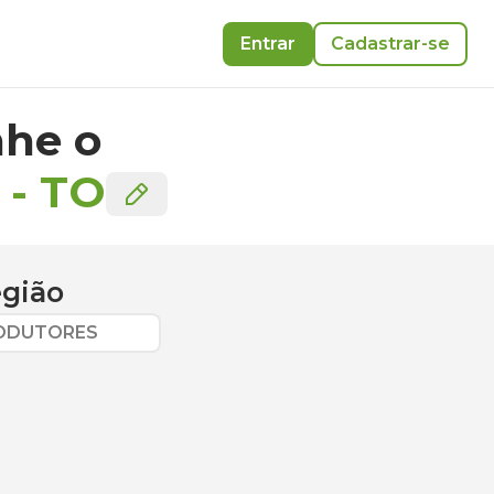
Entrar
Cadastrar-se
he o
-
TO
egião
RODUTORES