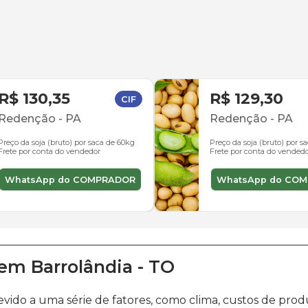
R$ 130,35
R$ 129,30
CIF
Redenção
-
PA
Redenção
-
PA
Preço da soja (bruto) por saca de 60kg
Preço da soja (bruto) por s
Frete por conta do vendedor
Frete por conta do vended
WhatsApp do COMPRADOR
WhatsApp do CO
em
Barrolândia
-
TO
evido a uma série de fatores, como clima, custos de p