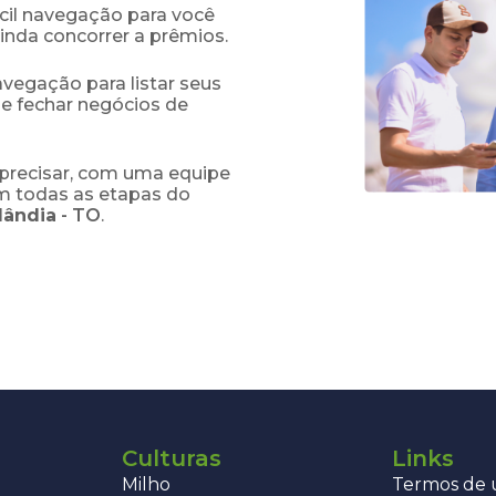
fácil navegação para você
ainda concorrer a prêmios.
navegação para listar seus
 e fechar negócios de
precisar, com uma equipe
em todas as etapas do
lândia
-
TO
.
Culturas
Links
Milho
Termos de u