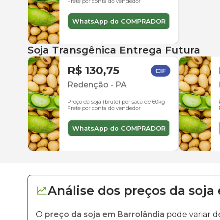
Frete por conta do vendedor
WhatsApp do COMPRADOR
Soja Transgênica Entrega Futura
R$ 130,75
CIF
Redenção
-
PA
Preço da soja (bruto) por saca de 60kg
Frete por conta do vendedor
WhatsApp do COMPRADOR
Análise dos
preços
da soja
O
preço da soja em Barrolândia
pode variar d