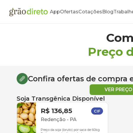
App
Ofertas
Cotações
Blog
Trabalh
Com
Preço d
Confira ofertas de compra
VER PREÇ
Soja Transgênica Disponível
R$ 136,85
CIF
Redenção
-
PA
Preço da soja (bruto) por saca de 60kg