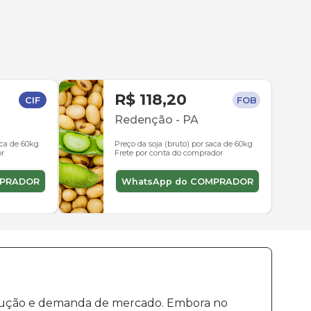
R$ 118,20
CIF
FOB
Redenção
-
PA
aca de 60kg
Preço da soja (bruto) por saca de 60kg
or
Frete por conta do comprador
MPRADOR
WhatsApp do COMPRADOR
rodução e demanda de mercado. Embora no