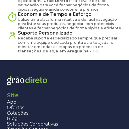
A plataforma
Grão Direto
é intuitiva e de fácil
navegação para você fechar negócios de forma
rápida, segura e ainda concorrer a prêmios.
Economia de Tempo e Esforço
Utilize uma plataforma intuitiva e de fácil navegação
para listar seus produtos, negociar com potenciais
clientes e fechar negócios de forma rápida e eficiente.
Suporte Personalizado
Receba suporte especializado sempre que precisar,
com uma equipe dedicada pronta para te ajudar e
orientar em todas as etapas do processo de
transações de
soja
em
Araguaína
-
TO
.
Site
App
Ofertas
Cotações
Blog
Soluções Corporativas