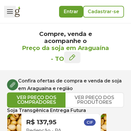
Entrar
Cadastrar-se
Compre, venda e
acompanhe o
Preço da soja em Araguaína
-
TO
Confira ofertas de compra e venda de
soja
em
Araguaína
e região
VER PREÇO DOS
VER PREÇO DOS
COMPRADORES
PRODUTORES
Soja Transgênica Entrega Futura
R$ 137,95
R$ 
CIF
Redenção
-
PA
Red