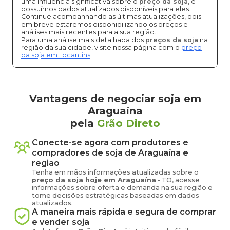
uma influência significativa sobre o
preço da soja
, e
possuímos dados atualizados disponíveis para eles.
Continue acompanhando as últimas atualizações, pois
em breve estaremos disponibilizando os preços e
análises mais recentes para a sua região.
Para uma análise mais detalhada dos
preços da soja
na
região da sua cidade, visite nossa página com o
preço
da soja em Tocantins
.
Vantagens de negociar soja em
Araguaína
pela
Grão Direto
Conecte-se agora com produtores e
compradores de
soja
de
Araguaína
e
região
Tenha em mãos informações atualizadas sobre o
preço
da soja
hoje em
Araguaína
-
TO
, acesse
informações sobre oferta e demanda na sua região e
tome decisões estratégicas baseadas em dados
atualizados.
A maneira mais rápida e segura de comprar
e vender
soja