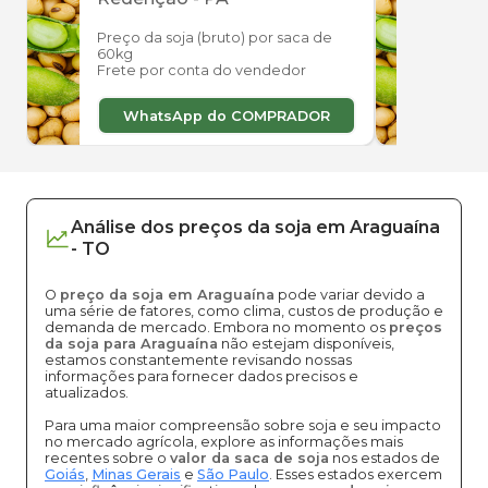
Preço da soja (bruto) por saca de
Preço
60kg
60kg
Frete por conta do vendedor
Frete
WhatsApp do COMPRADOR
W
Análise dos
preços
da soja
em
Araguaína
-
TO
O
preço da soja em Araguaína
pode variar devido a
uma série de fatores, como clima, custos de produção e
demanda de mercado. Embora no momento os
preços
da soja para Araguaína
não estejam disponíveis,
estamos constantemente revisando nossas
informações para fornecer dados precisos e
atualizados.
Para uma maior compreensão sobre soja e seu impacto
no mercado agrícola, explore as informações mais
recentes sobre o
valor da saca de soja
nos estados de
Goiás
,
Minas Gerais
e
São Paulo
. Esses estados exercem