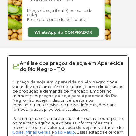
Preço da soja (bruto) por saca de
Preço
60kg
60kg
Frete por conta do comprador
Frete
WhatsApp do COMPRADOR
W
Análise dos
preços
da soja
em
Aparecida
do Rio Negro
-
TO
O
preço da soja em Aparecida do Rio Negro
pode
variar devido a uma série de fatores, como clima, custos
de produção e demanda de mercado. Embora no
momento os
preços da soja para Aparecida do Rio
Negro
não estejam disponíveis, estamos
constantemente revisando nossas informações para
fornecer dados precisos e atualizados.
Para uma maior compreensão sobre soja e seu impacto
no mercado agrícola, explore as informações mais
recentes sobre o
valor da saca de soja
nos estados de
Goiás
,
Minas Gerais
e
São Paulo
. Esses estados exercem