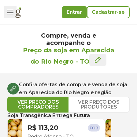
Entrar
Cadastrar-se
Compre, venda e
acompanhe o
Preço da soja em Aparecida
do Rio Negro
-
TO
Confira ofertas de compra e venda de
soja
em
Aparecida do Rio Negro
e região
VER PREÇO DOS
VER PREÇO DOS
COMPRADORES
PRODUTORES
Soja Transgênica Entrega Futura
R$ 113,20
R$ 
FOB
Pedro Afonso
-
TO
Para