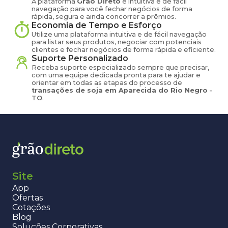
A plataforma
Grão Direto
é intuitiva e de fácil
navegação para você fechar negócios de forma
rápida, segura e ainda concorrer a prêmios.
Economia de Tempo e Esforço
Utilize uma plataforma intuitiva e de fácil navegação
para listar seus produtos, negociar com potenciais
clientes e fechar negócios de forma rápida e eficiente.
Suporte Personalizado
Receba suporte especializado sempre que precisar,
com uma equipe dedicada pronta para te ajudar e
orientar em todas as etapas do processo de
transações de
soja
em
Aparecida do Rio Negro
-
TO
.
Site
App
Ofertas
Cotações
Blog
Soluções Corporativas