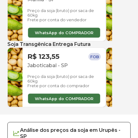
Preço da soja (bruto) por saca de
Preço
60kg
60kg
Frete por conta do vendedor
Frete
WhatsApp do COMPRADOR
W
Soja Transgênica Entrega Futura
R$ 123,55
R$ 
FOB
Jaboticabal
-
SP
Jabo
Preço da soja (bruto) por saca de
Preço
60kg
60kg
Frete por conta do comprador
Frete
WhatsApp do COMPRADOR
W
Análise dos
preços
da soja
em
Urupês
-
SP