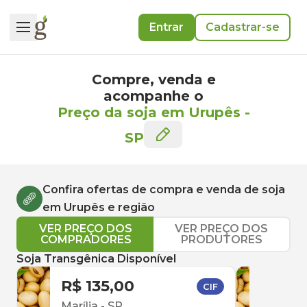
Entrar
Cadastrar-se
Compre, venda e
acompanhe o
Preço da soja em Urupês
-
SP
Confira ofertas de compra e venda de
soja
em
Urupês
e região
VER PREÇO DOS
VER PREÇO DOS
COMPRADORES
PRODUTORES
Soja Transgênica Disponível
R$ 135,00
R$ 
CIF
Marília
-
SP
Ube