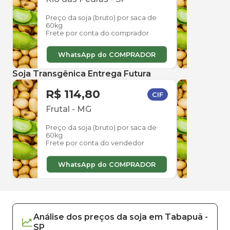
Preço da soja (bruto) por saca de
Preço
60kg
60kg
Frete por conta do comprador
Frete
WhatsApp do COMPRADOR
W
Soja Transgênica Entrega Futura
R$ 114,80
R$ 
CIF
Frutal
-
MG
Uber
Preço da soja (bruto) por saca de
Preço
60kg
60kg
Frete por conta do vendedor
Frete
WhatsApp do COMPRADOR
W
Análise dos
preços
da soja
em
Tabapuã
-
SP