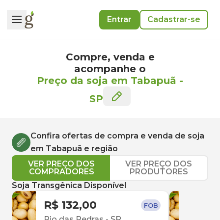
Entrar
Cadastrar-se
Compre, venda e
acompanhe o
Preço da soja em Tabapuã
-
SP
Confira ofertas de compra e venda de
soja
em
Tabapuã
e região
VER PREÇO DOS
VER PREÇO DOS
COMPRADORES
PRODUTORES
Soja Transgênica Disponível
R$ 132,00
R$ 
FOB
Rio das Pedras
-
SP
Uber