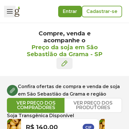
Entrar
Cadastrar-se
Compre, venda e
acompanhe o
Preço da soja em São
Sebastião da Grama
-
SP
Confira ofertas de compra e venda de
soja
em
São Sebastião da Grama
e região
VER PREÇO DOS
VER PREÇO DOS
COMPRADORES
PRODUTORES
Soja Transgênica Disponível
R$ 140,00
R$ 
CIF