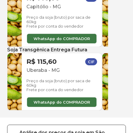
Capitólio
-
MG
Ube
Preço da soja (bruto) por saca de
Preço
60kg
60kg
Frete por conta do vendedor
Frete
WhatsApp do COMPRADOR
W
Soja Transgênica Entrega Futura
R$ 115,60
R$ 
CIF
Uberaba
-
MG
Ube
Preço da soja (bruto) por saca de
Preço
60kg
60kg
Frete por conta do vendedor
Frete
WhatsApp do COMPRADOR
W
Análise dos
preços
da soja
em
São