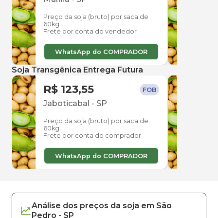
Preço da soja (bruto) por saca de
Preço
60kg
60kg
Frete por conta do vendedor
Frete
WhatsApp do COMPRADOR
W
Soja Transgênica Entrega Futura
R$ 123,55
R$ 
FOB
Jaboticabal
-
SP
Jabo
Preço da soja (bruto) por saca de
Preço
60kg
60kg
Frete por conta do comprador
Frete
WhatsApp do COMPRADOR
W
Análise dos
preços
da soja
em
São
Pedro
-
SP