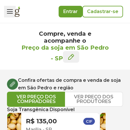
Entrar
Cadastrar-se
Compre, venda e
acompanhe o
Preço da soja em São Pedro
-
SP
Confira ofertas de compra e venda de
soja
em
São Pedro
e região
VER PREÇO DOS
VER PREÇO DOS
COMPRADORES
PRODUTORES
Soja Transgênica Disponível
R$ 135,00
R$ 
CIF
Marília
-
SP
São 