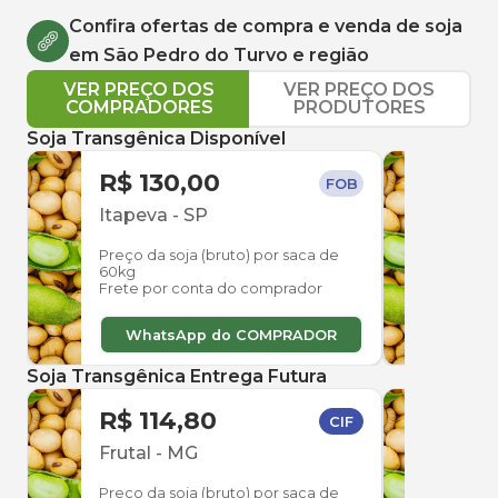
Confira ofertas de compra e venda de
soja
em
São Pedro do Turvo
e região
VER PREÇO DOS
VER PREÇO DOS
COMPRADORES
PRODUTORES
Soja Transgênica Disponível
R$ 130,00
R$ 
FOB
Itapeva
-
SP
Rio 
Preço da soja (bruto) por saca de
Preço
60kg
60kg
Frete por conta do comprador
Frete
WhatsApp do COMPRADOR
W
Soja Transgênica Entrega Futura
R$ 114,80
R$ 
CIF
Frutal
-
MG
Frut
Preço da soja (bruto) por saca de
Preço