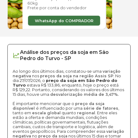
60kg
60kg
Frete por conta do vendedor
Frete
WhatsApp do COMPRADOR
W
Análise dos
preços
da soja
em
São
Pedro do Turvo
-
SP
Ao longo dos últimos dias, constatou-se uma
variação
negativa
nos
preços da soja na região Assis SP
. No
dia 27/07/2026, o
preço da soja em São Pedro do
Turvo
estava R$ 133,86, enquanto, hoje o preço está
R$ 129,22. Portanto, considerando os valores dos últimos
15 dias, houve uma
desvalorização média de 3,47%.
É importante mencionar que o
preço da soja
disponível
é influenciado por uma
série de fatores
,
tanto em
escala global
quanto
regional
. Entre eles
estão a oferta e demanda mundiais, condições
climáticas, políticas governamentais, flutuações
cambiais, custos de transporte e logística, além de
eventos geopolíticos. Para compreender essa
variação
negativa
no
preço da soja
nos últimos 15 dias e tomar