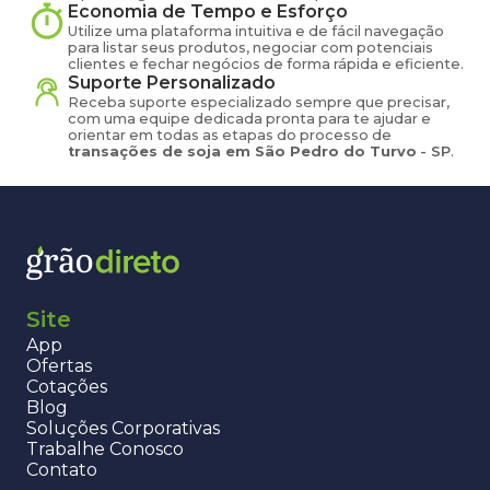
Economia de Tempo e Esforço
Utilize uma plataforma intuitiva e de fácil navegação
para listar seus produtos, negociar com potenciais
clientes e fechar negócios de forma rápida e eficiente.
Suporte Personalizado
Receba suporte especializado sempre que precisar,
com uma equipe dedicada pronta para te ajudar e
orientar em todas as etapas do processo de
transações de
soja
em
São Pedro do Turvo
-
SP
.
Site
App
Ofertas
Cotações
Blog
Soluções Corporativas
Trabalhe Conosco
Contato