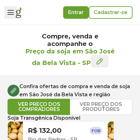
Entrar
Cadastrar-se
Compre, venda e
acompanhe o
Preço da soja em São José
da Bela Vista
-
SP
Confira ofertas de compra e venda de
soja
em
São José da Bela Vista
e região
VER PREÇO DOS
VER PREÇO DOS
COMPRADORES
PRODUTORES
Soja Transgênica Disponível
R$ 132,00
R$ 
FOB
Rio das Pedras
-
SP
Uber