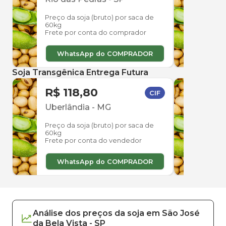
Preço da soja (bruto) por saca de
Preço
60kg
60kg
Frete por conta do comprador
Frete
WhatsApp do COMPRADOR
W
Soja Transgênica Entrega Futura
R$ 118,80
R$ 
CIF
Uberlândia
-
MG
Ube
Preço da soja (bruto) por saca de
Preço
60kg
60kg
Frete por conta do vendedor
Frete
WhatsApp do COMPRADOR
W
Análise dos
preços
da soja
em
São José
da Bela Vista
-
SP