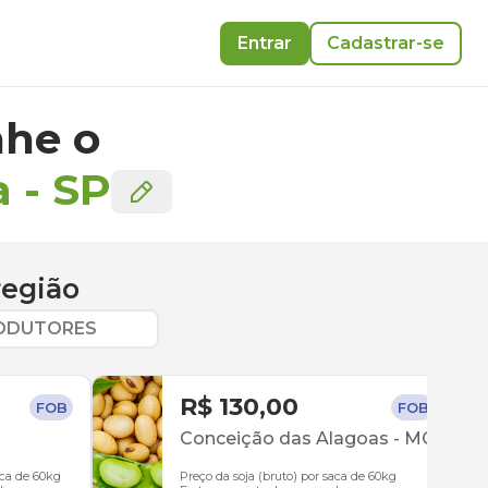
Entrar
Cadastrar-se
he o
a
-
SP
região
RODUTORES
R$ 130,00
FOB
FOB
Conceição das Alagoas
-
MG
aca de 60kg
Preço da soja (bruto) por saca de 60kg