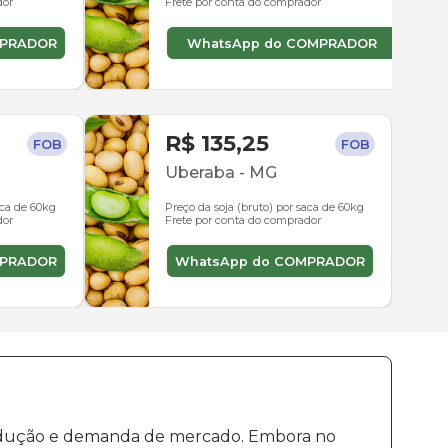
dor
Frete por conta do comprador
MPRADOR
WhatsApp do COMPRADOR
R$ 135,25
FOB
FOB
Uberaba
-
MG
aca de 60kg
Preço da soja (bruto) por saca de 60kg
dor
Frete por conta do comprador
MPRADOR
WhatsApp do COMPRADOR
produção e demanda de mercado. Embora no