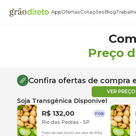
App
Ofertas
Cotações
Blog
Trabalh
Com
Preço d
Confira ofertas de compra
VER PREÇ
Soja Transgênica Disponível
R$ 132,00
FOB
Rio das Pedras
-
SP
Preço da soja (bruto) por saca de 60kg