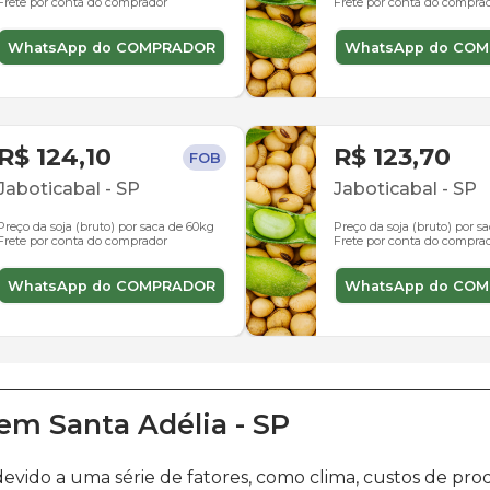
Frete por conta do comprador
Frete por conta do compra
WhatsApp do COMPRADOR
WhatsApp do CO
R$ 124,10
R$ 123,70
FOB
Jaboticabal
-
SP
Jaboticabal
-
SP
Preço da soja (bruto) por saca de 60kg
Preço da soja (bruto) por s
Frete por conta do comprador
Frete por conta do compra
WhatsApp do COMPRADOR
WhatsApp do CO
em
Santa Adélia
-
SP
devido a uma série de fatores, como clima, custos de 