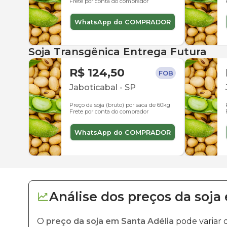
Frete por conta do comprador
WhatsApp do COMPRADOR
Soja Transgênica Entrega Futura
R$ 124,50
FOB
Jaboticabal
-
SP
Preço da soja (bruto) por saca de 60kg
Frete por conta do comprador
WhatsApp do COMPRADOR
Análise dos
preços
da soja
O
preço da soja em Santa Adélia
pode variar 