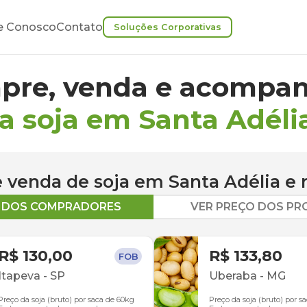
e Conosco
Contato
Soluções Corporativas
pre, venda e acompan
a soja em Santa Adéli
 e venda de
soja
em
Santa Adélia
e 
O DOS COMPRADORES
VER PREÇO DOS P
R$ 130,00
R$ 133,80
FOB
Itapeva
-
SP
Uberaba
-
MG
Preço da soja (bruto) por saca de 60kg
Preço da soja (bruto) por s