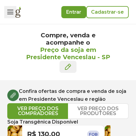
Entrar
Cadastrar-se
Compre, venda e
acompanhe o
Preço da soja em
Presidente Venceslau
-
SP
Confira ofertas de compra e venda de
soja
em
Presidente Venceslau
e região
VER PREÇO DOS
VER PREÇO DOS
COMPRADORES
PRODUTORES
Soja Transgênica Disponível
R$ 130,00
R$ 
FOB