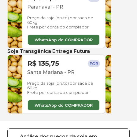
Paranavaí
-
PR
Para
Preço da soja (bruto) por saca de
Preço
60kg
60kg
Frete por conta do comprador
Frete
WhatsApp do COMPRADOR
W
Soja Transgênica Entrega Futura
R$ 135,75
R$ 
FOB
Santa Mariana
-
PR
Sant
Preço da soja (bruto) por saca de
Preço
60kg
60kg
Frete por conta do comprador
Frete
WhatsApp do COMPRADOR
W
Análise dos
preços
da soja
em