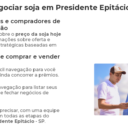
ociar soja em Presidente Epitáci
s e compradores de
ião
obre o
preço
da soja
hoje
rmações sobre oferta e
stratégicas baseadas em
de comprar e vender
fácil navegação para você
ainda concorrer a prêmios.
navegação para listar seus
 e fechar negócios de
precisar, com uma equipe
em todas as etapas do
dente Epitácio
-
SP
.