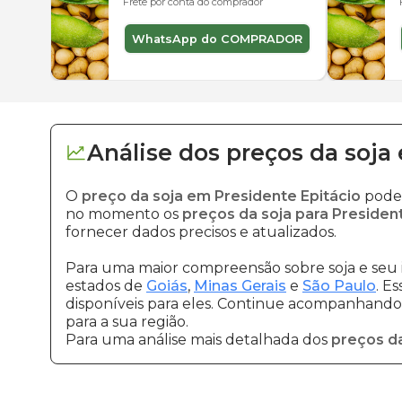
Frete por conta do comprador
WhatsApp do COMPRADOR
Análise dos
preços
da soja
O
preço da soja em Presidente Epitácio
pode 
no momento os
preços da soja para Presiden
fornecer dados precisos e atualizados.
Para uma maior compreensão sobre soja e seu 
estados de
Goiás
,
Minas Gerais
e
São Paulo
. E
disponíveis para eles. Continue acompanhando a
para a sua região.
Para uma análise mais detalhada dos
preços da