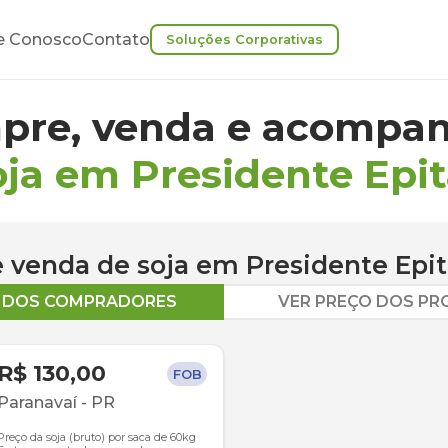
e Conosco
Contato
Soluções Corporativas
pre, venda e acompan
oja em Presidente Epit
 e venda de
soja
em
Presidente Epit
O DOS COMPRADORES
VER PREÇO DOS P
R$ 130,00
FOB
Paranavaí
-
PR
Preço da soja (bruto) por saca de 60kg