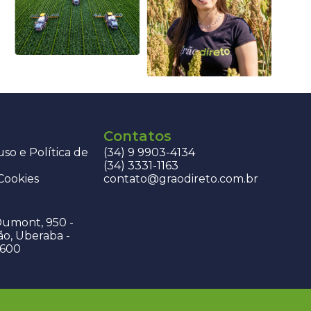
Contatos
so e Política de
(34) 9 9903-4134
(34) 3331-1163
 Cookies
contato@graodireto.com.br
Dumont, 950 -
ão, Uberaba -
-600