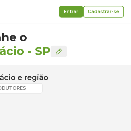
Entrar
Cadastrar-se
he o
ácio
-
SP
ácio
e região
RODUTORES