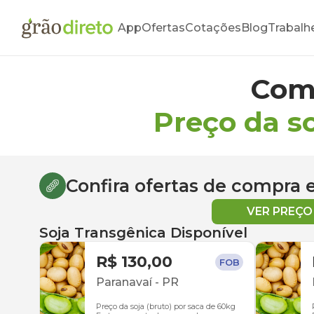
App
Ofertas
Cotações
Blog
Trabalh
Com
Preço da s
Confira ofertas de compra
VER PREÇ
Soja Transgênica Disponível
R$ 130,00
FOB
Paranavaí
-
PR
Preço da soja (bruto) por saca de 60kg