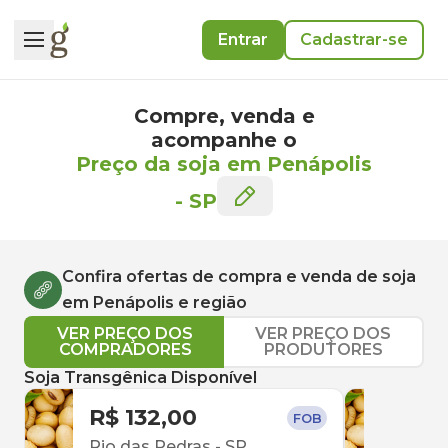
Entrar
Cadastrar-se
Compre, venda e
acompanhe o
Preço da soja em Penápolis
-
SP
Confira ofertas de compra e venda de
soja
em
Penápolis
e região
VER PREÇO DOS
VER PREÇO DOS
COMPRADORES
PRODUTORES
Soja Transgênica Disponível
R$ 132,00
R$ 
FOB
Rio das Pedras
-
SP
Itap