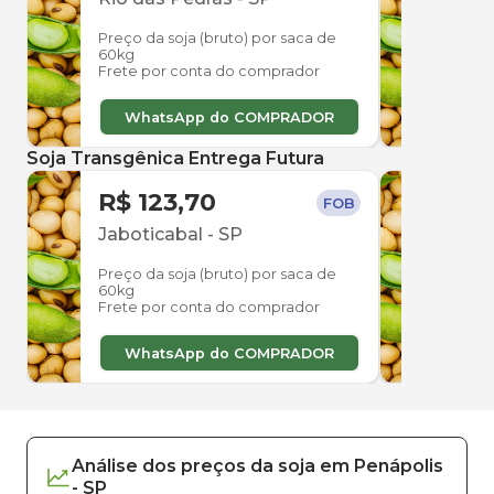
Preço da soja (bruto) por saca de
Preço
60kg
60kg
Frete por conta do comprador
Frete
WhatsApp do COMPRADOR
W
Soja Transgênica Entrega Futura
R$ 123,70
R$ 
FOB
Jaboticabal
-
SP
Jabo
Preço da soja (bruto) por saca de
Preço
60kg
60kg
Frete por conta do comprador
Frete
WhatsApp do COMPRADOR
W
Análise dos
preços
da soja
em
Penápolis
-
SP