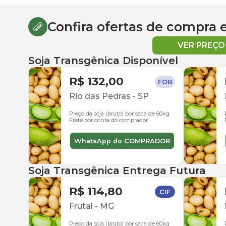
Confira ofertas de compra
VER PREÇ
Soja Transgênica Disponível
R$ 132,00
FOB
Rio das Pedras
-
SP
Preço da soja (bruto) por saca de 60kg
Frete por conta do comprador
WhatsApp do COMPRADOR
Soja Transgênica Entrega Futura
R$ 114,80
CIF
Frutal
-
MG
Preço da soja (bruto) por saca de 60kg