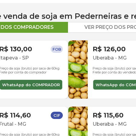
 e venda de
soja
em
Pederneiras
e r
O DOS COMPRADORES
VER PREÇO DOS P
R$ 130,00
R$ 126,00
FOB
Itapeva
-
SP
Uberaba
-
MG
Preço da soja (bruto) por saca de 60kg
Preço da soja (bruto) por s
Frete por conta do comprador
Frete por conta do vended
WhatsApp do COMPRADOR
WhatsApp do CO
R$ 114,60
R$ 115,60
CIF
Frutal
-
MG
Uberaba
-
MG
Preço da soja (bruto) por saca de 60kg
Preço da soja (bruto) por s