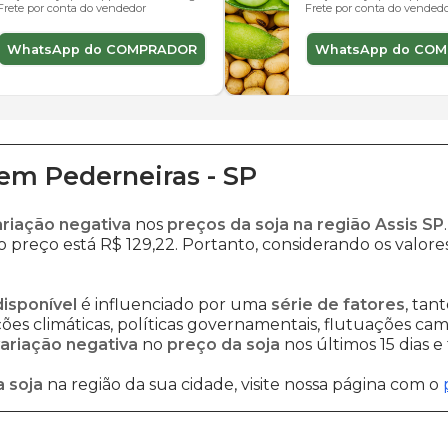
Frete por conta do vendedor
Frete por conta do vended
WhatsApp do COMPRADOR
WhatsApp do CO
em
Pederneiras
-
SP
ariação negativa
nos
preços da soja na região Assis SP
o preço está R$ 129,22. Portanto, considerando os valore
disponível
é influenciado por uma
série de fatores
, tan
es climáticas, políticas governamentais, flutuações cambi
ariação negativa
no
preço da soja
nos últimos 15 dias 
 soja
na região da sua cidade, visite nossa página com o