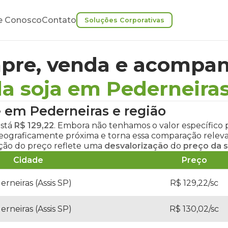
e Conosco
Contato
Soluções Corporativas
pre, venda e acompan
a soja em Pederneira
e em Pederneiras
e região
stá
R$ 129,22
. Embora não tenhamos o valor específico 
tá geograficamente próxima e torna essa comparação rel
ação do preço reflete uma
desvalorização
do
preço da s
Cidade
Preço
erneiras (Assis SP)
R$ 129,22/sc
erneiras (Assis SP)
R$ 130,02/sc