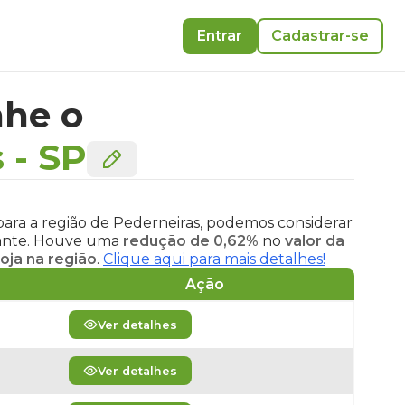
Entrar
Cadastrar-se
he o
s
-
SP
para a região de Pederneiras, podemos considerar
evante. Houve uma
redução de 0,62%
no
valor da
oja na região
.
Clique aqui para mais detalhes!
Ação
Ver detalhes
Ver detalhes