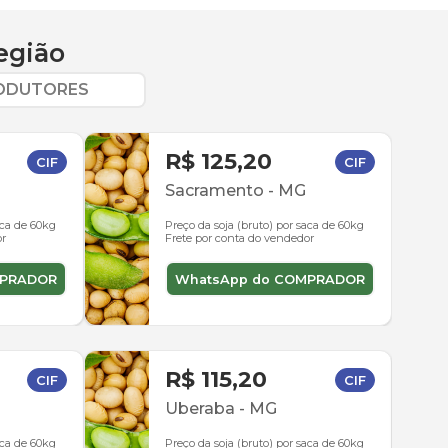
egião
RODUTORES
R$ 125,20
CIF
CIF
Sacramento
-
MG
aca de 60kg
Preço da soja (bruto) por saca de 60kg
or
Frete por conta do vendedor
MPRADOR
WhatsApp do COMPRADOR
R$ 115,20
CIF
CIF
Uberaba
-
MG
aca de 60kg
Preço da soja (bruto) por saca de 60kg