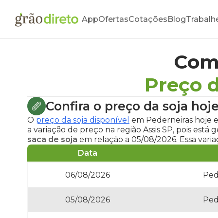
App
Ofertas
Cotações
Blog
Trabalh
Com
Preço d
Confira o
preço da soja hoj
O
preço da soja disponível
em Pederneiras hoje
e
a variação de preço na região Assis SP, pois es
saca de soja
em relação a 05/08/2026. Essa vari
Data
06/08/2026
Ped
05/08/2026
Ped