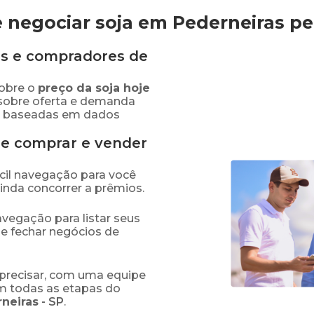
 negociar soja em Pederneiras
pe
s e compradores de
obre o
preço
da soja
hoje
 sobre oferta e demanda
as baseadas em dados
de comprar e vender
fácil navegação para você
ainda concorrer a prêmios.
navegação para listar seus
 e fechar negócios de
precisar, com uma equipe
em todas as etapas do
neiras
-
SP
.