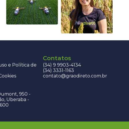
Contatos
so e Política de
(34) 9 9903-4134
(34) 3331-1163
 Cookies
contato@graodireto.com.br
Dumont, 950 -
ão, Uberaba -
-600