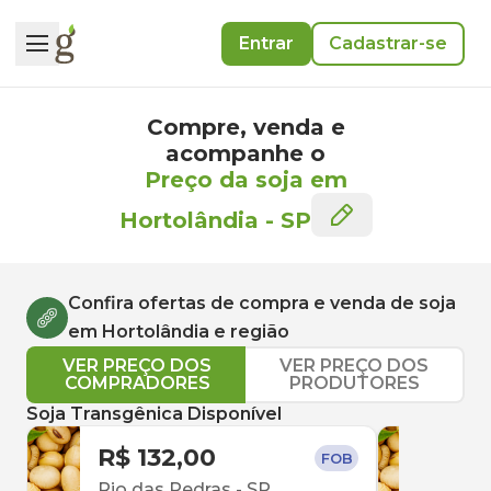
Entrar
Cadastrar-se
Compre, venda e
acompanhe o
Preço da soja em
Hortolândia
-
SP
Confira ofertas de compra e venda de
soja
em
Hortolândia
e região
VER PREÇO DOS
VER PREÇO DOS
COMPRADORES
PRODUTORES
Soja Transgênica Disponível
R$ 132,00
R$ 
FOB
Rio das Pedras
-
SP
Itap