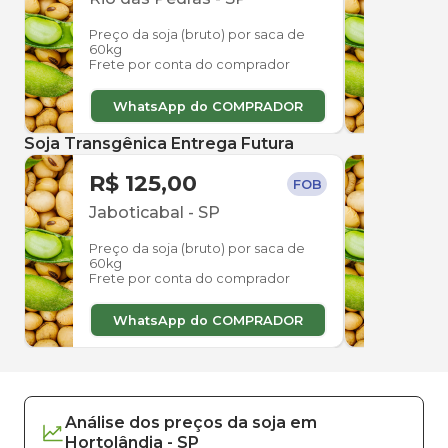
Preço da soja (bruto) por saca de
Preço
60kg
60kg
Frete por conta do comprador
Frete
WhatsApp do COMPRADOR
W
Soja Transgênica Entrega Futura
R$ 125,00
R$ 
FOB
Jaboticabal
-
SP
Jabo
Preço da soja (bruto) por saca de
Preço
60kg
60kg
Frete por conta do comprador
Frete
WhatsApp do COMPRADOR
W
Análise dos
preços
da soja
em
Hortolândia
-
SP