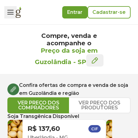
Entrar
Cadastrar-se
Compre, venda e
acompanhe o
Preço da soja em
Guzolândia
-
SP
Confira ofertas de compra e venda de
soja
em
Guzolândia
e região
VER PREÇO DOS
VER PREÇO DOS
COMPRADORES
PRODUTORES
Soja Transgênica Disponível
R$ 137,60
R$ 
CIF
Uberlândia
-
MG
Uber