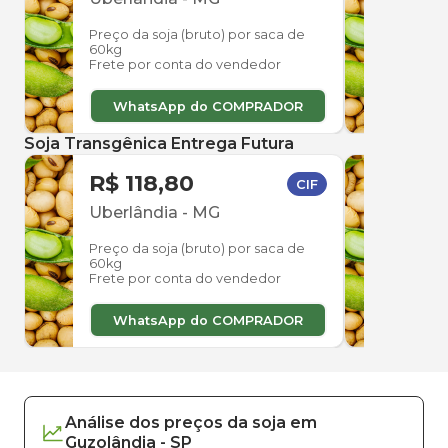
Preço da soja (bruto) por saca de
Preço
60kg
60kg
Frete por conta do vendedor
Frete
WhatsApp do COMPRADOR
W
Soja Transgênica Entrega Futura
R$ 118,80
R$ 
CIF
Uberlândia
-
MG
Uber
Preço da soja (bruto) por saca de
Preço
60kg
60kg
Frete por conta do vendedor
Frete
WhatsApp do COMPRADOR
W
Análise dos
preços
da soja
em
Guzolândia
-
SP