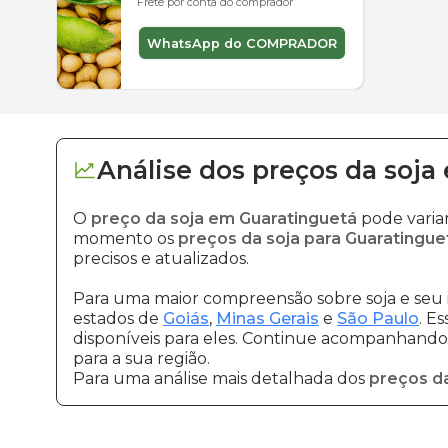
Frete por conta do comprador
WhatsApp do COMPRADOR
Análise dos
preços
da soja
O
preço da soja em Guaratinguetá
pode varia
momento os
preços da soja para Guaratingue
precisos e atualizados.
Para uma maior compreensão sobre soja e seu 
estados de
Goiás
,
Minas Gerais
e
São Paulo
. E
disponíveis para eles. Continue acompanhando a
para a sua região.
Para uma análise mais detalhada dos
preços da