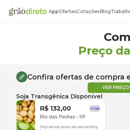
App
Ofertas
Cotações
Blog
Trabalh
Com
Preço da
Confira ofertas de compra
VER PREÇ
Soja Transgênica Disponível
R$ 132,00
FOB
Rio das Pedras
-
SP
Preço da soja (bruto) por saca de 60kg