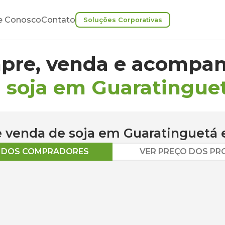
e Conosco
Contato
Soluções Corporativas
pre, venda e acompan
 soja em Guaratingue
 e venda de
soja
em
Guaratinguetá
e
O DOS COMPRADORES
VER PREÇO DOS P