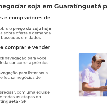
negociar soja em Guaratinguetá
p
s e compradores de
obre o
preço
da soja
hoje
es sobre oferta e demanda
as baseadas em dados
de comprar e vender
fácil navegação para você
ainda concorrer a prêmios.
navegação para listar seus
 e fechar negócios de
precisar, com uma equipe
em todas as etapas do
tinguetá
-
SP
.