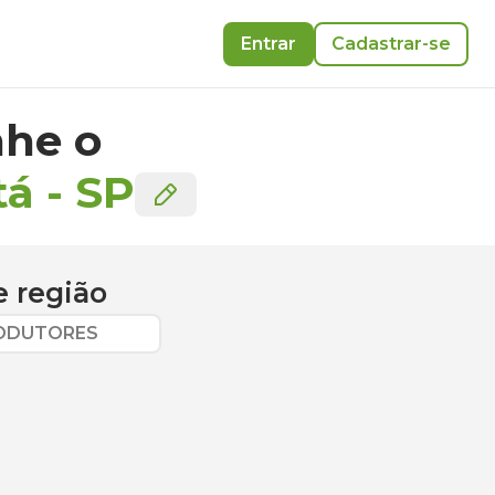
Entrar
Cadastrar-se
he o
tá
-
SP
 região
RODUTORES