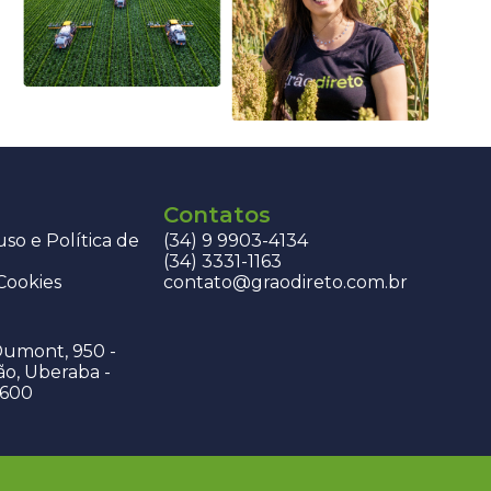
Contatos
so e Política de
(34) 9 9903-4134
(34) 3331-1163
 Cookies
contato@graodireto.com.br
Dumont, 950 -
ão, Uberaba -
-600