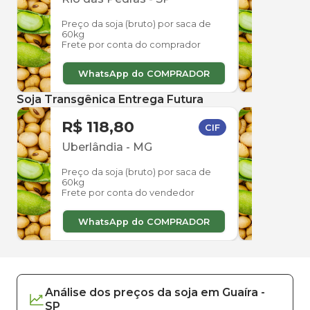
Preço da soja (bruto) por saca de
Preço
60kg
60kg
Frete por conta do comprador
Frete
WhatsApp do COMPRADOR
W
Soja Transgênica Entrega Futura
R$ 118,80
R$ 
CIF
Uberlândia
-
MG
Uber
Preço da soja (bruto) por saca de
Preço
60kg
60kg
Frete por conta do vendedor
Frete
WhatsApp do COMPRADOR
W
Análise dos
preços
da soja
em
Guaíra
-
SP