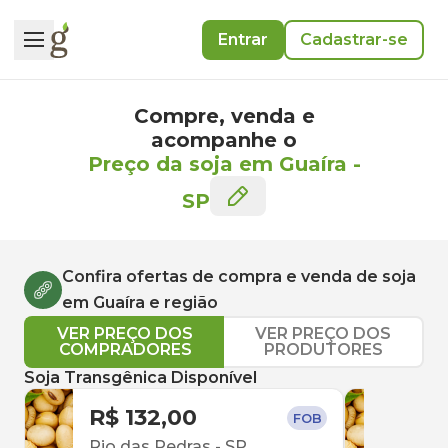
Entrar
Cadastrar-se
Compre, venda e
acompanhe o
Preço da soja em Guaíra
-
SP
Confira ofertas de compra e venda de
soja
em
Guaíra
e região
VER PREÇO DOS
VER PREÇO DOS
COMPRADORES
PRODUTORES
Soja Transgênica Disponível
R$ 132,00
R$ 
FOB
Rio das Pedras
-
SP
Uber