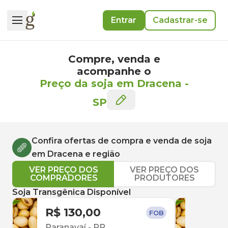
Entrar
Cadastrar-se
Compre, venda e
acompanhe o
Preço da soja em Dracena
-
SP
Confira ofertas de compra e venda de
soja
em
Dracena
e região
VER PREÇO DOS
VER PREÇO DOS
COMPRADORES
PRODUTORES
Soja Transgênica Disponível
R$ 130,00
R$ 
FOB
Paranavaí
-
PR
Para