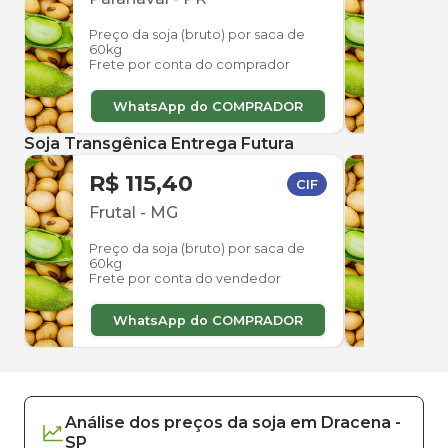
Preço da soja (bruto) por saca de
Preço
60kg
60kg
Frete por conta do comprador
Frete
WhatsApp do COMPRADOR
W
Soja Transgênica Entrega Futura
R$ 115,40
R$ 
CIF
Frutal
-
MG
Frut
Preço da soja (bruto) por saca de
Preço
60kg
60kg
Frete por conta do vendedor
Frete
WhatsApp do COMPRADOR
W
Análise dos
preços
da soja
em
Dracena
-
SP