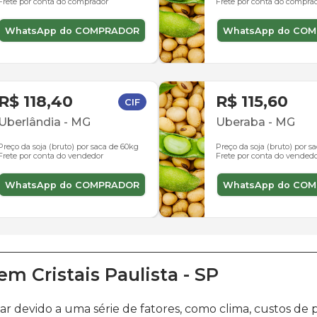
Frete por conta do comprador
Frete por conta do compra
WhatsApp do COMPRADOR
WhatsApp do CO
R$ 118,40
R$ 115,60
CIF
Uberlândia
-
MG
Uberaba
-
MG
Preço da soja (bruto) por saca de 60kg
Preço da soja (bruto) por s
Frete por conta do vendedor
Frete por conta do vended
WhatsApp do COMPRADOR
WhatsApp do CO
em
Cristais Paulista
-
SP
ar devido a uma série de fatores, como clima, custos 