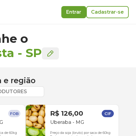
Entrar
Cadastrar-se
he o
sta
-
SP
a
e região
RODUTORES
R$ 126,00
FOB
CIF
G
Uberaba
-
MG
aca de 60kg
Preço da soja (bruto) por saca de 60kg