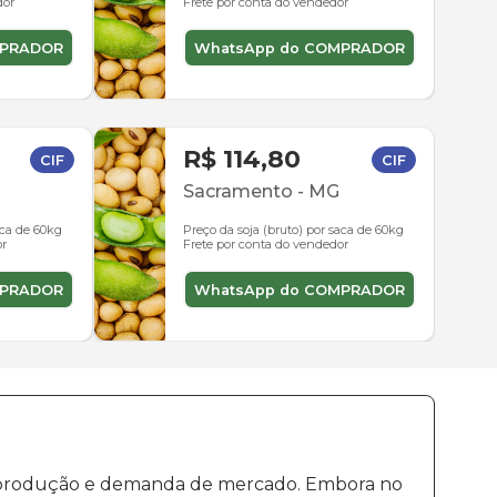
dor
Frete por conta do vendedor
MPRADOR
WhatsApp do COMPRADOR
R$ 114,80
CIF
CIF
Sacramento
-
MG
aca de 60kg
Preço da soja (bruto) por saca de 60kg
or
Frete por conta do vendedor
MPRADOR
WhatsApp do COMPRADOR
de produção e demanda de mercado. Embora no