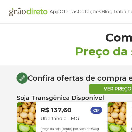
App
Ofertas
Cotações
Blog
Trabalh
Com
Preço da 
Confira ofertas de compra
VER PREÇ
Soja Transgênica Disponível
R$ 137,60
CIF
Uberlândia
-
MG
Preço da soja (bruto) por saca de 60kg