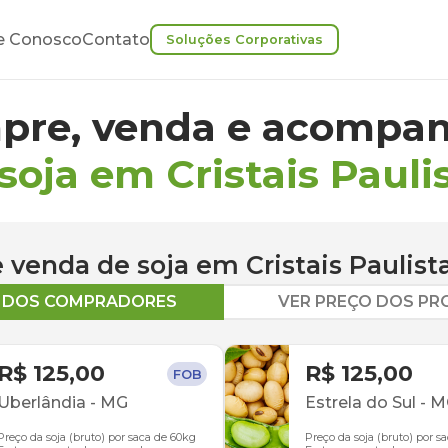
e Conosco
Contato
Soluções Corporativas
pre, venda e acompan
soja em Cristais Pauli
 e venda de
soja
em
Cristais Paulist
O DOS COMPRADORES
VER PREÇO DOS P
R$ 125,00
R$ 125,00
FOB
Uberlândia
-
MG
Estrela do Sul
-
M
Preço da soja (bruto) por saca de 60kg
Preço da soja (bruto) por s