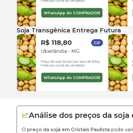
Frete por conta do vendedor
WhatsApp do COMPRADOR
Soja Transgênica Entrega Futura
R$ 118,80
CIF
Uberlândia
-
MG
Preço da soja (bruto) por saca de 60kg
Frete por conta do vendedor
WhatsApp do COMPRADOR
Análise dos
preços
da soja
O
preço da soja em Cristais Paulista
pode vari