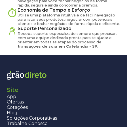
navegação para você fechar negócios de forma
rápida, segura e ainda concorrer a prêmios.
Economia de Tempo e Esforço
Utilize uma plataforma intuitiva e de fácil navegação
para listar seus produtos, negociar com potenciais
clientes e fechar negócios de forma rápida e eficiente.
Suporte Personalizado
Receba suporte especializado sempre que precisar,
com uma equipe dedicada pronta para te ajudar e
orientar em todas as etapas do processo de
transações de
soja
em
Cafelândia
-
SP
.
Site
App
Ofertas
Cotações
Blog
Soluções Corporativas
Trabalhe Conosco