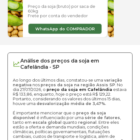
Preço da soja (bruto) por saca de
Preço
60kg
60kg
Frete por conta do vendedor
Frete
WhatsApp do COMPRADOR
W
Análise dos
preços
da soja
em
Cafelândia
-
SP
Ao longo dos últimos dias, constatou-se uma
variação
negativa
nos
preços da soja na região Assis SP
. No
dia 27/07/2026, o
preço da soja em Cafelândia
estava
R$ 133,86, enquanto, hoje o preço está R$ 129,22.
Portanto, considerando os valores dos últimos 15 dias,
houve uma
desvalorização média de 3,47%.
É importante mencionar que o
preço da soja
disponível
é influenciado por uma
série de fatores
,
tanto em
escala global
quanto
regional
. Entre eles
estão a oferta e demanda mundiais, condições
climáticas, políticas governamentais, flutuações
cambiais, custos de transporte e logística, além de