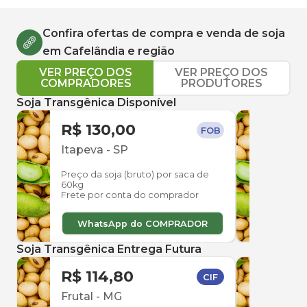
Confira ofertas de compra e venda de
soja
em
Cafelândia
e região
VER PREÇO DOS
VER PREÇO DOS
COMPRADORES
PRODUTORES
Soja Transgênica Disponível
R$ 130,00
R$ 
FOB
Itapeva
-
SP
Ube
Preço da soja (bruto) por saca de
Preço
60kg
60kg
Frete por conta do comprador
Frete
WhatsApp do COMPRADOR
W
Soja Transgênica Entrega Futura
R$ 114,80
R$ 
CIF
Frutal
-
MG
Frut