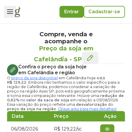
Entrar
Cadastrar-se
Compre, venda e
acompanhe o
Preço da soja em
Cafelândia
-
SP
Confira o
preço da soja hoje
em Cafelândia
e região
O
preço da soja disponível
em Cafelândia hoje
está
R$ 129,22
. Embora não tenhamos o valor específico para a
região de Cafelândia, podemos considerar a variação de
preço na região Assis SP, pois está geograficamente próxima
e torna essa comparação relevante. Houve uma
redução de
0,62%
no
valor da saca de soja
em relação a 05/08/2026.
Essa variação do preço reflete uma
desvalorização
do
preço da soja na região
.
Clique aqui para mais detalhes!
Data
Preço
Ação
06/08/2026
R$ 129,22/sc