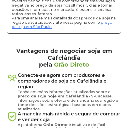
eventos geopolíticos. Para compreender essa
variação
negativa
no
preço da soja
nos últimos 15 dias e tomar
decisões informadas no mercado, é essencial
analisar
todos esses fatores
.
Para uma análise mais detalhada dos
preços da soja
na
região da sua cidade, visite nossa página com o
preço
da soja em São Paulo
.
Vantagens de negociar soja em
Cafelândia
pela
Grão Direto
Conecte-se agora com produtores e
compradores de
soja
de
Cafelândia
e
região
Tenha em mãos informações atualizadas sobre o
preço
da soja
hoje em
Cafelândia
-
SP
, acesse
informações sobre oferta e demanda na sua região e
tome decisões estratégicas baseadas em dados
atualizados.
A maneira mais rápida e segura de comprar
e vender
soja
A plataforma
Grão Direto
é intuitiva e de fácil