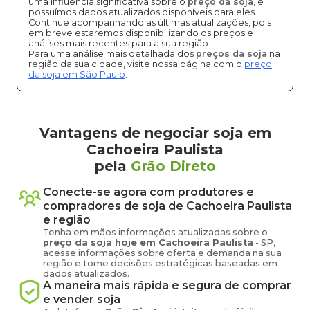
uma influência significativa sobre o
preço da soja
, e
possuímos dados atualizados disponíveis para eles.
Continue acompanhando as últimas atualizações, pois
em breve estaremos disponibilizando os preços e
análises mais recentes para a sua região.
Para uma análise mais detalhada dos
preços da soja
na
região da sua cidade, visite nossa página com o
preço
da soja em São Paulo
.
Vantagens de negociar soja em
Cachoeira Paulista
pela
Grão Direto
Conecte-se agora com produtores e
compradores de
soja
de
Cachoeira Paulista
e região
Tenha em mãos informações atualizadas sobre o
preço
da soja
hoje em
Cachoeira Paulista
-
SP
,
acesse informações sobre oferta e demanda na sua
região e tome decisões estratégicas baseadas em
dados atualizados.
A maneira mais rápida e segura de comprar
e vender
soja