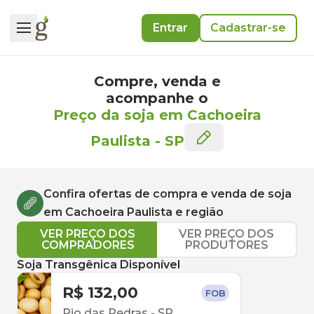
Entrar
Cadastrar-se
Compre, venda e
acompanhe o
Preço da soja em Cachoeira
Paulista
-
SP
Confira ofertas de compra e venda de
soja
em
Cachoeira Paulista
e região
VER PREÇO DOS
VER PREÇO DOS
COMPRADORES
PRODUTORES
Soja Transgênica Disponível
R$ 132,00
FOB
Rio das Pedras
-
SP