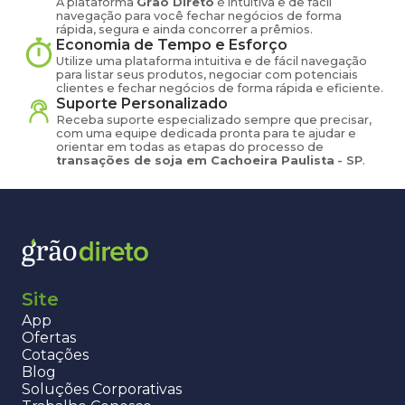
A plataforma
Grão Direto
é intuitiva e de fácil
navegação para você fechar negócios de forma
rápida, segura e ainda concorrer a prêmios.
Economia de Tempo e Esforço
Utilize uma plataforma intuitiva e de fácil navegação
para listar seus produtos, negociar com potenciais
clientes e fechar negócios de forma rápida e eficiente.
Suporte Personalizado
Receba suporte especializado sempre que precisar,
com uma equipe dedicada pronta para te ajudar e
orientar em todas as etapas do processo de
transações de
soja
em
Cachoeira Paulista
-
SP
.
Site
App
Ofertas
Cotações
Blog
Soluções Corporativas