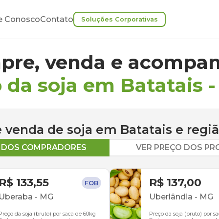
e Conosco
Contato
Soluções Corporativas
pre, venda e acompan
 da soja em Batatais
 e venda de
soja
em
Batatais
e regi
O DOS COMPRADORES
VER PREÇO DOS P
R$ 133,55
R$ 137,00
FOB
Uberaba
-
MG
Uberlândia
-
MG
Preço da soja (bruto) por saca de 60kg
Preço da soja (bruto) por s