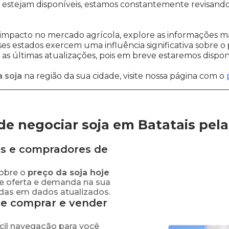
estejam disponíveis, estamos constantemente revisando
impacto no mercado agrícola, explore as informações ma
sses estados exercem uma influência significativa sobre o
s últimas atualizações, pois em breve estaremos disponi
 soja
na região da sua cidade, visite nossa página com o
e negociar soja em Batatais
pel
s e compradores de
obre o
preço
da soja
hoje
re oferta e demanda na sua
adas em dados atualizados.
de comprar e vender
fácil navegação para você