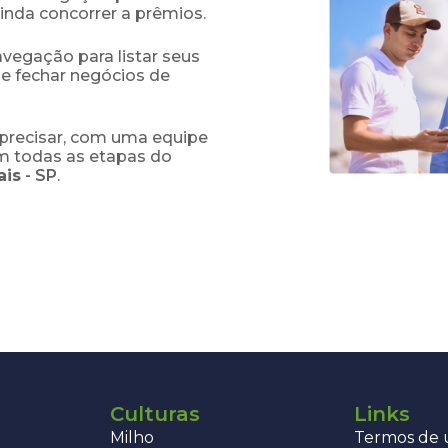
ainda concorrer a prêmios.
navegação para listar seus
 e fechar negócios de
precisar, com uma equipe
em todas as etapas do
ais
-
SP
.
Culturas
Links
Milho
Termos de u