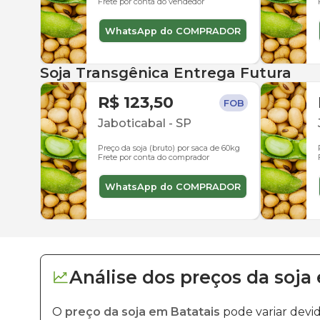
Frete por conta do vendedor
WhatsApp do COMPRADOR
Soja Transgênica Entrega Futura
R$ 123,50
FOB
Jaboticabal
-
SP
Preço da soja (bruto) por saca de 60kg
Frete por conta do comprador
WhatsApp do COMPRADOR
Análise dos
preços
da soja
O
preço da soja em Batatais
pode variar devi