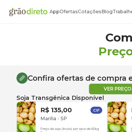
App
Ofertas
Cotações
Blog
Trabalh
Com
Preço
Confira ofertas de compra
VER PREÇ
Soja Transgênica Disponível
R$ 135,00
CIF
Marília
-
SP
Preço da soja (bruto) por saca de 60kg