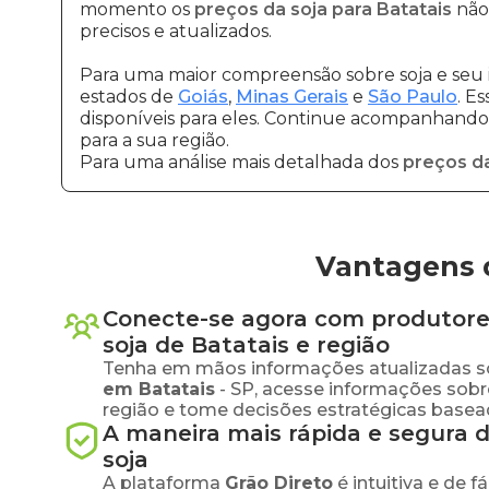
momento os
preços da soja para Batatais
não 
precisos e atualizados.
Para uma maior compreensão sobre soja e seu 
estados de
Goiás
,
Minas Gerais
e
São Paulo
. E
disponíveis para eles. Continue acompanhando a
para a sua região.
Para uma análise mais detalhada dos
preços da
Vantagens d
Conecte-se agora com produtore
soja
de
Batatais
e região
Tenha em mãos informações atualizadas s
em
Batatais
-
SP
, acesse informações sob
região e tome decisões estratégicas base
A maneira mais rápida e segura 
soja
A plataforma
Grão Direto
é intuitiva e de 