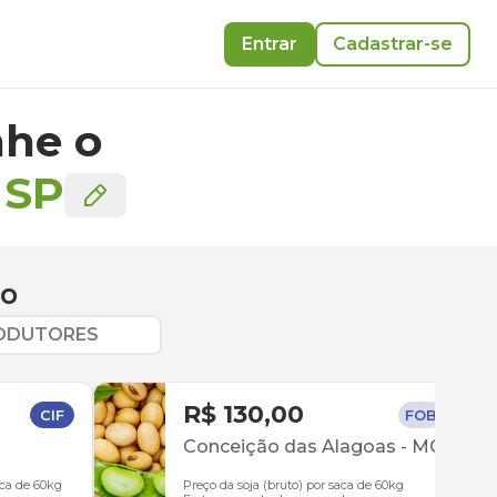
Entrar
Cadastrar-se
he o
-
SP
ão
RODUTORES
R$ 130,00
CIF
FOB
Conceição das Alagoas
-
MG
aca de 60kg
Preço da soja (bruto) por saca de 60kg