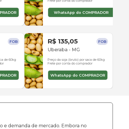
or
Frete por conta do comprador
MPRADOR
WhatsApp do COMPRADOR
R$ 135,05
FOB
FOB
Uberaba
-
MG
aca de 60kg
Preço da soja (bruto) por saca de 60kg
dor
Frete por conta do comprador
MPRADOR
WhatsApp do COMPRADOR
ução e demanda de mercado. Embora no