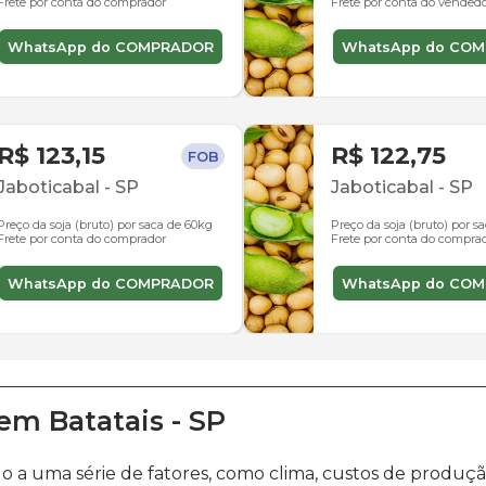
Frete por conta do comprador
Frete por conta do vended
WhatsApp do COMPRADOR
WhatsApp do CO
R$ 123,15
R$ 122,75
FOB
Jaboticabal
-
SP
Jaboticabal
-
SP
Preço da soja (bruto) por saca de 60kg
Preço da soja (bruto) por s
Frete por conta do comprador
Frete por conta do compra
WhatsApp do COMPRADOR
WhatsApp do CO
em
Batatais
-
SP
do a uma série de fatores, como clima, custos de prod