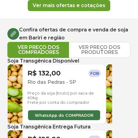
Ver mais ofertas e cotações
Confira ofertas de compra e venda de
soja
em
Bariri
e região
VER PREÇO DOS
VER PREÇO DOS
COMPRADORES
PRODUTORES
Soja Transgênica Disponível
R$ 132,00
R$ 
FOB
Rio das Pedras
-
SP
Itap
Preço da soja (bruto) por saca de
Preço
60kg
60kg
Frete por conta do comprador
Frete
WhatsApp do COMPRADOR
W
Soja Transgênica Entrega Futura