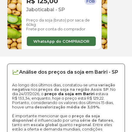
R$ 125,00
R$ 
FOB
Jaboticabal
-
SP
Jabo
Preço da soja (bruto) por saca de
Preço
60kg
60kg
Frete por conta do comprador
Frete
WhatsApp do COMPRADOR
W
Análise dos
preços
da soja
em
Bariri
-
SP
Ao longo dos últimos dias, constatou-se uma
variação
negativa
nos
preços da soja na região Assis SP
. No
dia 24/07/2026, o
preço da soja em Bariri
estava
R$ 133,34, enquanto, hoje o preço está R$ 129,22.
Portanto, considerando os valores dos últimos 15 dias,
houve uma
desvalorização média de 3,09%.
É importante mencionar que o
preço da soja
disponível
é influenciado por uma
série de fatores
,
tanto em
escala global
quanto
regional
. Entre eles
estão a oferta e demanda mundiais, condições