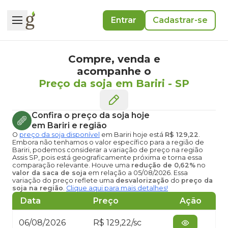
Entrar
Cadastrar-se
Compre, venda e
acompanhe o
Preço da soja em Bariri
-
SP
Confira o
preço da soja hoje
em Bariri
e região
O
preço da soja disponível
em Bariri hoje
está
R$ 129,22
.
Embora não tenhamos o valor específico para a região de
Bariri, podemos considerar a variação de preço na região
Assis SP, pois está geograficamente próxima e torna essa
comparação relevante. Houve uma
redução de 0,62%
no
valor da saca de soja
em relação a 05/08/2026. Essa
variação do preço reflete uma
desvalorização
do
preço da
soja na região
.
Clique aqui para mais detalhes!
Data
Preço
Ação
06/08/2026
R$ 129,22/sc