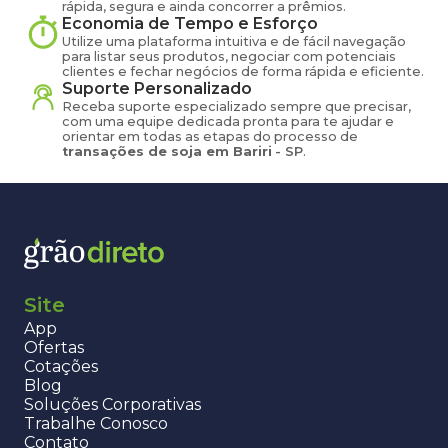
rápida, segura e ainda concorrer a prêmios.
Economia de Tempo e Esforço
Utilize uma plataforma intuitiva e de fácil navegação
para listar seus produtos, negociar com potenciais
clientes e fechar negócios de forma rápida e eficiente.
Suporte Personalizado
Receba suporte especializado sempre que precisar,
com uma equipe dedicada pronta para te ajudar e
orientar em todas as etapas do processo de
transações de
soja
em
Bariri
-
SP
.
Site
App
Ofertas
Cotações
Blog
Soluções Corporativas
Trabalhe Conosco
Contato