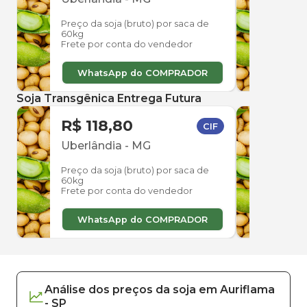
Preço da soja (bruto) por saca de
Preço
60kg
60kg
Frete por conta do vendedor
Frete
WhatsApp do COMPRADOR
W
Soja Transgênica Entrega Futura
R$ 118,80
R$ 
CIF
Uberlândia
-
MG
Uber
Preço da soja (bruto) por saca de
Preço
60kg
60kg
Frete por conta do vendedor
Frete
WhatsApp do COMPRADOR
W
Análise dos
preços
da soja
em
Auriflama
-
SP