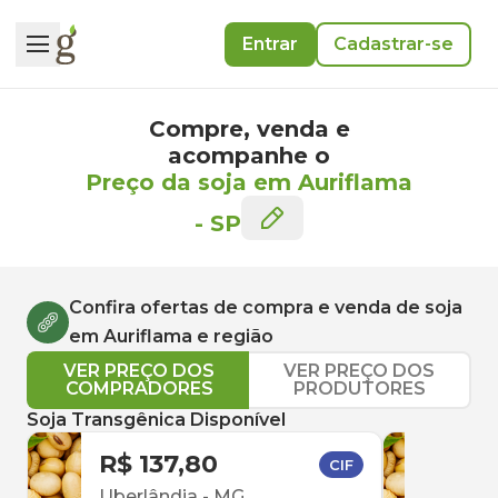
Entrar
Cadastrar-se
Compre, venda e
acompanhe o
Preço da soja em Auriflama
-
SP
Confira ofertas de compra e venda de
soja
em
Auriflama
e região
VER PREÇO DOS
VER PREÇO DOS
COMPRADORES
PRODUTORES
Soja Transgênica Disponível
R$ 137,80
R$ 
CIF
Uberlândia
-
MG
Uber