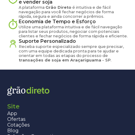
e vender
soja
A plataforma
Grão Direto
é intuitiva e de fácil
navegação para você fechar negócios de forma
rápida, segura e ainda concorrer a prêmios.
Economia de Tempo e Esforço
Utilize uma plataforma intuitiva e de fácil navegação
para listar seus produtos, negociar com potenciais
clientes e fechar negócios de forma rápida e eficiente.
Suporte Personalizado
Receba suporte especializado sempre que precisar,
com uma equipe dedicada pronta para te ajudar e
orientar em todas as etapas do processo de
transações de
soja
em
Araçariguama
-
SP
.
Site
App
Ofertas
Cotações
Blog