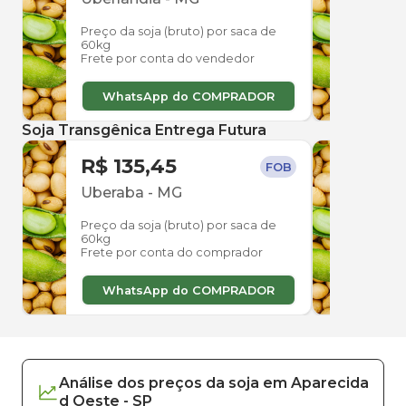
Preço da soja (bruto) por saca de
Preço
60kg
60kg
Frete por conta do vendedor
Frete
WhatsApp do COMPRADOR
W
Soja Transgênica Entrega Futura
R$ 135,45
R$ 
FOB
Uberaba
-
MG
Ube
Preço da soja (bruto) por saca de
Preço
60kg
60kg
Frete por conta do comprador
Frete
WhatsApp do COMPRADOR
W
Análise dos
preços
da soja
em
Aparecida
d Oeste
-
SP