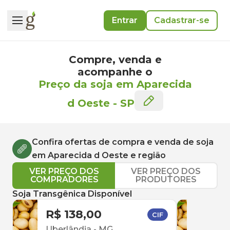
Entrar
Cadastrar-se
Compre, venda e
acompanhe o
Preço da soja em Aparecida
d Oeste
-
SP
Confira ofertas de compra e venda de
soja
em
Aparecida d Oeste
e região
VER PREÇO DOS
VER PREÇO DOS
COMPRADORES
PRODUTORES
Soja Transgênica Disponível
R$ 138,00
R$ 
CIF
Uberlândia
-
MG
Ube