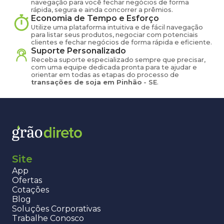
navegação para você fechar negócios de forma
rápida, segura e ainda concorrer a prêmios.
Economia de Tempo e Esforço
Utilize uma plataforma intuitiva e de fácil navegação
para listar seus produtos, negociar com potenciais
clientes e fechar negócios de forma rápida e eficiente.
Suporte Personalizado
Receba suporte especializado sempre que precisar,
com uma equipe dedicada pronta para te ajudar e
orientar em todas as etapas do processo de
transações de
soja
em
Pinhão
-
SE
.
Site
App
Ofertas
Cotações
Blog
Soluções Corporativas
Trabalhe Conosco