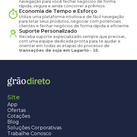
navegação para você fechar negócios de forma
rápida, segura e ainda concorrer a prêmios.
Economia de Tempo e Esforço
Utilize uma plataforma intuitiva e de fácil navegação
para listar seus produtos, negociar com potenciais
clientes e fechar negócios de forma rápida e eficiente.
Suporte Personalizado
Receba suporte especializado sempre que precisar,
com uma equipe dedicada pronta para te ajudar e
orientar em todas as etapas do processo de
transações de
soja
em
Lagarto
-
SE
.
Site
App
Ofertas
Cotações
Blog
Soluções Corporativas
Trabalhe Conosco