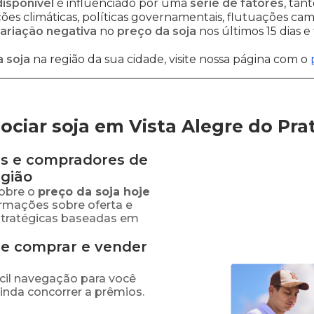
disponível
é influenciado por uma
série de fatores
, tan
es climáticas, políticas governamentais, flutuações cambi
ariação negativa
no
preço da soja
nos últimos 15 dias 
 soja
na região da sua cidade, visite nossa página com o
ciar soja em Vista Alegre do Pra
s e compradores de
gião
obre o
preço
da soja
hoje
ormações sobre oferta e
stratégicas baseadas em
de comprar e vender
fácil navegação para você
ainda concorrer a prêmios.