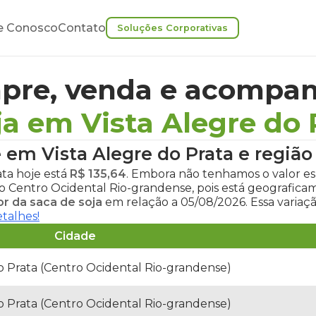
e Conosco
Contato
Soluções Corporativas
pre, venda e acompan
ja em Vista Alegre do 
e em Vista Alegre do Prata
e região
ata hoje
está
R$ 135,64
. Embora não tenhamos o valor esp
ão Centro Ocidental Rio-grandense, pois está geografic
or da saca de soja
em relação a 05/08/2026. Essa variaç
etalhes!
Cidade
do Prata (Centro Ocidental Rio-grandense)
do Prata (Centro Ocidental Rio-grandense)