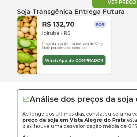
VER PREÇ
Soja Transgênica Entrega Futura
R$ 132,70
FOB
Ibirubá
-
RS
Preço da soja (bruto) por saca de 60kg
Frete por conta do comprador
WhatsApp do COMPRADOR
Análise dos
preços
da soja
Ao longo dos últimos dias, constatou-se uma
v
preço da soja em Vista Alegre do Prata
esta
dias, houve uma
desvalorização média de 0,1