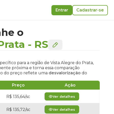
Entrar
Cadastrar-se
he o
Prata
-
RS
ecífico para a região de Vista Alegre do Prata,
amente próxima e torna essa comparação
ão do preço reflete uma
desvalorização
do
Preço
Ação
R$ 135,64/sc
Ver detalhes
R$ 135,72/sc
Ver detalhes