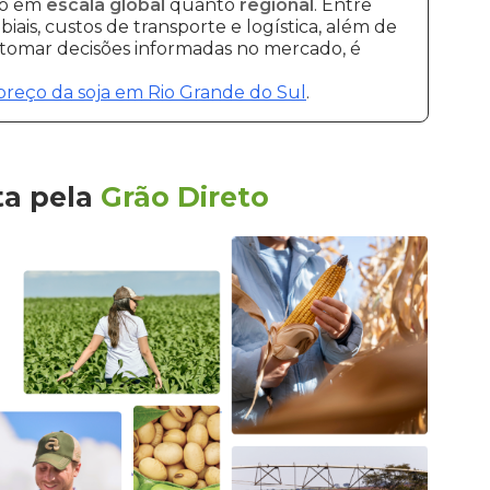
to em
escala global
quanto
regional
. Entre
ais, custos de transporte e logística, além de
e tomar decisões informadas no mercado, é
preço da soja em Rio Grande do Sul
.
ta
pela
Grão Direto