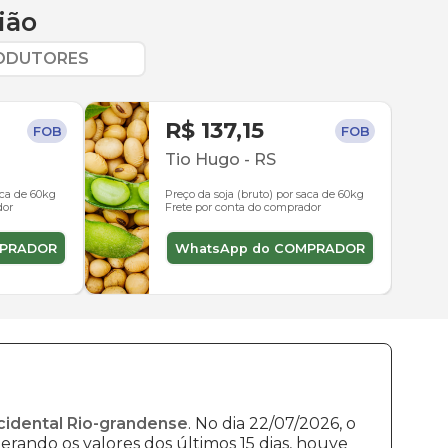
ião
RODUTORES
R$ 137,15
FOB
FOB
Tio Hugo
-
RS
aca de 60kg
Preço da soja (bruto) por saca de 60kg
dor
Frete por conta do comprador
MPRADOR
WhatsApp do COMPRADOR
cidental Rio-grandense
. No dia 22/07/2026, o
erando os valores dos últimos 15 dias, houve