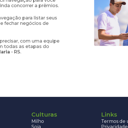
fácil navegação para você
ainda concorrer a prêmios.
navegação para listar seus
 e fechar negócios de
precisar, com uma equipe
em todas as etapas do
Maria
-
RS
.
Culturas
Links
Milho
Termos de u
Soja
Privacidade