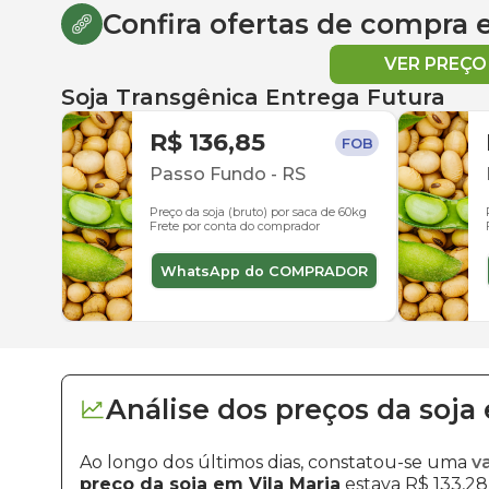
Confira ofertas de compra
VER PREÇ
Soja Transgênica Entrega Futura
R$ 136,85
FOB
Passo Fundo
-
RS
Preço da soja (bruto) por saca de 60kg
Frete por conta do comprador
WhatsApp do COMPRADOR
Análise dos
preços
da soja
Ao longo dos últimos dias, constatou-se uma
v
preço da soja em Vila Maria
estava R$ 133,28,