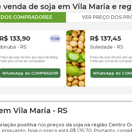
 e venda de
soja
em
Vila Maria
e reg
O DOS COMPRADORES
VER PREÇO DOS P
R$ 133,90
R$ 137,45
FOB
Ibirubá
-
RS
Soledade
-
RS
Preço da soja (bruto) por saca de 60kg
Preço da soja (bruto) por s
Frete por conta do comprador
Frete por conta do compra
WhatsApp do COMPRADOR
WhatsApp do CO
em
Vila Maria
-
RS
ariação positiva
nos
preços da soja na região Centro O
 enquanto, hoje o preço está R$ 135,70. Portanto, consid