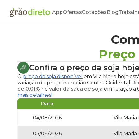
App
Ofertas
Cotações
Blog
Trabalh
Com
Preço 
Confira o
preço da soja hoj
O
preço da soja disponível
em Vila Maria hoje
est
variação de preço na região Centro Ocidental R
de 0,01%
no
valor da saca de soja
em relação a 
mais detalhes!
Data
04/08/2026
Vila Maria
03/08/2026
Vila Maria