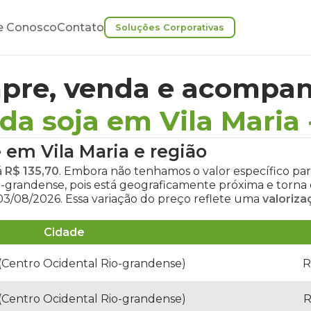
e Conosco
Contato
Soluções Corporativas
pre, venda e acompan
da soja em Vila Maria
e em Vila Maria
e região
á
R$ 135,70
. Embora não tenhamos o valor específico para
io-grandense, pois está geograficamente próxima e tor
03/08/2026. Essa variação do preço reflete uma
valoriza
Cidade
 (Centro Ocidental Rio-grandense)
R
 (Centro Ocidental Rio-grandense)
R