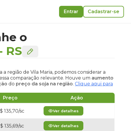
Entrar
Cadastrar-se
he o
-
RS
 a região de Vila Maria, podemos considerar a
na essa comparação relevante. Houve um
aumento
ção
do
preço da soja na região
.
Clique aqui para
Preço
Ação
$ 135,70/sc
Ver detalhes
$ 135,69/sc
Ver detalhes