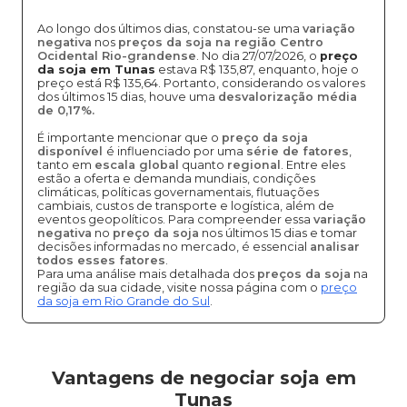
Ao longo dos últimos dias, constatou-se uma
variação
negativa
nos
preços da soja na região Centro
Ocidental Rio-grandense
. No dia 27/07/2026, o
preço
da soja em Tunas
estava R$ 135,87, enquanto, hoje o
preço está R$ 135,64. Portanto, considerando os valores
dos últimos 15 dias, houve uma
desvalorização média
de 0,17%.
É importante mencionar que o
preço da soja
disponível
é influenciado por uma
série de fatores
,
tanto em
escala global
quanto
regional
. Entre eles
estão a oferta e demanda mundiais, condições
climáticas, políticas governamentais, flutuações
cambiais, custos de transporte e logística, além de
eventos geopolíticos. Para compreender essa
variação
negativa
no
preço da soja
nos últimos 15 dias e tomar
decisões informadas no mercado, é essencial
analisar
todos esses fatores
.
Para uma análise mais detalhada dos
preços da soja
na
região da sua cidade, visite nossa página com o
preço
da soja em Rio Grande do Sul
.
Vantagens de negociar soja em
Tunas