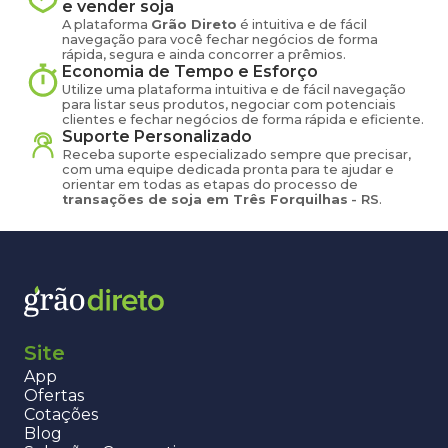
e vender
soja
A plataforma
Grão Direto
é intuitiva e de fácil
navegação para você fechar negócios de forma
rápida, segura e ainda concorrer a prêmios.
Economia de Tempo e Esforço
Utilize uma plataforma intuitiva e de fácil navegação
para listar seus produtos, negociar com potenciais
clientes e fechar negócios de forma rápida e eficiente.
Suporte Personalizado
Receba suporte especializado sempre que precisar,
com uma equipe dedicada pronta para te ajudar e
orientar em todas as etapas do processo de
transações de
soja
em
Três Forquilhas
-
RS
.
Site
App
Ofertas
Cotações
Blog